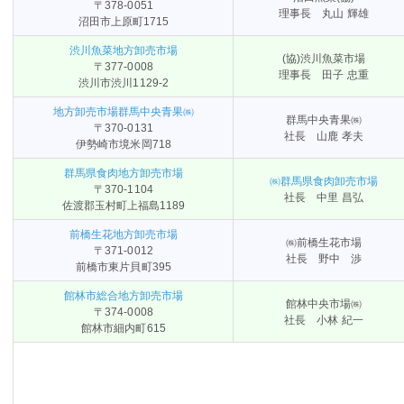
〒378-0051
理事長 丸山 輝雄
沼田市上原町1715
渋川魚菜地方卸売市場
(協)渋川魚菜市場
〒377-0008
理事長 田子 忠重
渋川市渋川1129-2
地方卸売市場群馬中央青果㈱
群馬中央青果㈱
〒370-0131
社長 山鹿 孝夫
伊勢崎市境米岡718
群馬県食肉地方卸売市場
㈱群馬県食肉卸売市場
〒370-1104
社長 中里 昌弘
佐渡郡玉村町上福島1189
前橋生花地方卸売市場
㈱前橋生花市場
〒371-0012
社長 野中 渉
前橋市東片貝町395
館林市総合地⽅卸売市場
館林中央市場㈱
〒374-0008
社長 小林 紀一
館林市細内町615