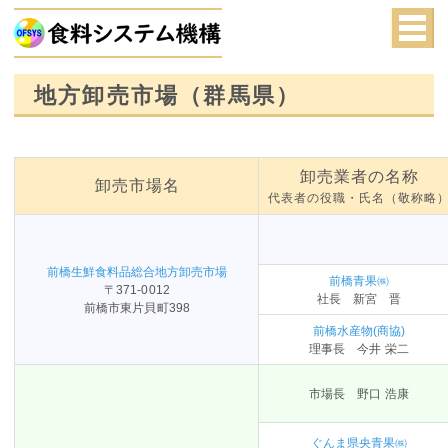
地方卸売市場（群馬県）
卸売業者の名称
卸売市場名
代表者の役職・氏名（敬称略
前橋生鮮食料品総合地方卸売市場
前橋青果㈱
〒371-0012
社長 新宮 晋
前橋市東片貝町398
前橋水産物(商協)
理事長 今井 栄二
市場長 野口 浩康
ぐんま県央青果㈱