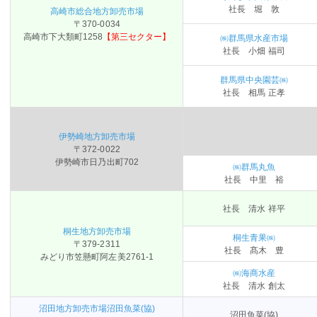
社長 堀 敦
高崎市総合地方卸売市場
〒370-0034
高崎市下大類町1258
【第三セクター】
㈱群馬県水産市場
社長 小畑 福司
群馬県中央園芸㈱
社長 相馬 正孝
伊勢崎地方卸売市場
〒372-0022
伊勢崎市日乃出町702
㈱群馬丸魚
社長 中里 裕
社長 清水 祥平
桐生地方卸売市場
桐生青果㈱
〒379-2311
社長 髙木 豊
みどり市笠懸町阿左美2761-1
㈱海商水産
社長 清水 創太
沼田地方卸売市場沼田魚菜(協)
沼田魚菜(協)