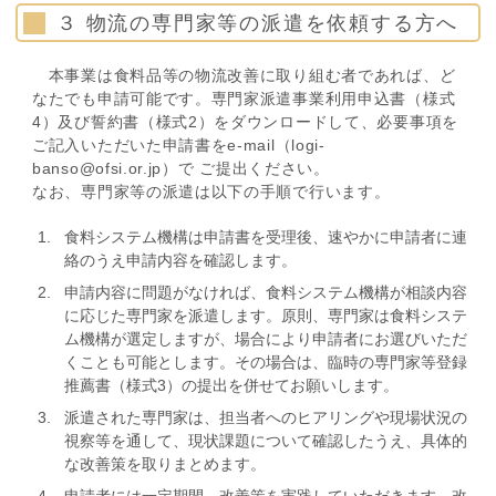
３ 物流の専門家等の派遣を依頼する方へ
本事業は食料品等の物流改善に取り組む者であれば、ど
なたでも申請可能です。専門家派遣事業利用申込書（様式
4）及び誓約書（様式2）をダウンロードして、必要事項を
ご記入いただいた申請書をe-mail（logi-
banso@ofsi.or.jp）で ご提出ください。
なお、専門家等の派遣は以下の手順で行います。
食料システム機構は申請書を受理後、速やかに申請者に連
絡のうえ申請内容を確認します。
申請内容に問題がなければ、食料システム機構が相談内容
に応じた専門家を派遣します。原則、専門家は食料システ
ム機構が選定しますが、場合により申請者にお選びいただ
くことも可能とします。その場合は、臨時の専門家等登録
推薦書（様式3）の提出を併せてお願いします。
派遣された専門家は、担当者へのヒアリングや現場状況の
視察等を通して、現状課題について確認したうえ、具体的
な改善策を取りまとめます。
申請者には一定期間、改善策を実践していただきます。改