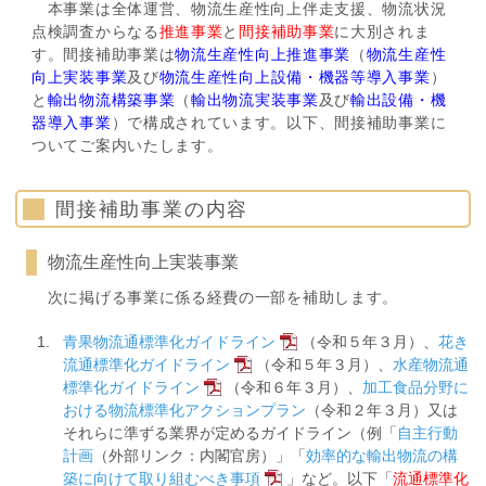
本事業は全体運営、物流生産性向上伴走支援、物流状況
点検調査からなる
推進事業
と
間接補助事業
に大別されま
す。間接補助事業は
物流生産性向上推進事業
（
物流生産性
向上実装事業
及び
物流生産性向上設備・機器等導入事業
）
と
輸出物流構築事業
（
輸出物流実装事業
及び
輸出設備・機
器導入事業
）で構成されています。以下、間接補助事業に
ついてご案内いたします。
間接補助事業の内容
物流生産性向上実装事業
次に掲げる事業に係る経費の一部を補助します。
青果物流通標準化ガイドライン
（令和５年３月）、
花き
流通標準化ガイドライン
（令和５年３月）、
水産物流通
標準化ガイドライン
（令和６年３月）、
加工食品分野に
おける物流標準化アクションプラン
（令和２年３月）又は
それらに準ずる業界が定めるガイドライン（例「
自主行動
計画
（外部リンク：内閣官房）」「
効率的な輸出物流の構
築に向けて取り組むべき事項
」など。以下「
流通標準化