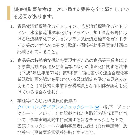
間接補助事業者は、次に掲げる要件を全て満たしてい
る必要があります。
青果物流通標準化ガイドライン、花き流通標準化ガイドラ
イン、水産物流通標準化ガイドライン、加工食品分野にお
ける物流標準化アクションプラン又は流通標準化ガイドラ
イン等のいずれかに基づく取組が間接補助事業実施計画に
記載されていること。
食品等の持続的な供給を実現するための食品等事業者によ
る事業活動の促進及び食品等の取引の適正化に関する法律
（平成3年法律第59号）第8条第１項に基づく流通合理化事
業活動計画の認定を受けている又は認定を受ける見込みが
あること（間接補助事業者が構成員となる団体が認定を受
けている場合を含む）。
業種等に応じた環境負荷低減の
クロスコンプライアンスチェックシート
（以下「チェッ
クシート」という。）に記載された各取組の該当項目につ
いて、事業実施期間中に実施する旨をチェックした上で、
当該チェックシートを補助事業者に提出（交付申請時）及
び報告（事業実施状況報告時）すること。