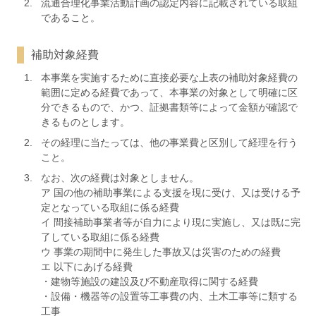
流通合理化事業活動計画の認定内容に記載されている取組
であること。
補助対象経費
本事業を実施するために直接必要な上表の補助対象経費の
範囲に定める経費であって、本事業の対象として明確に区
分できるもので、かつ、証拠書類等によって金額が確認で
きるものとします。
その経理に当たっては、他の事業費と区別して経理を行う
こと。
なお、次の経費は対象としません。
ア 国の他の補助事業による支援を現に受け、又は受ける予
定となっている取組に係る経費
イ 間接補助事業者等が自力により現に実施し、又は既に完
了している取組に係る経費
ウ 事業の期間中に発生した事故又は災害のための経費
エ 以下にあげる経費
・建物等施設の建設及び不動産取得に関する経費
・設備・機器等の設置等工事費の内、土木工事等に類する
工事