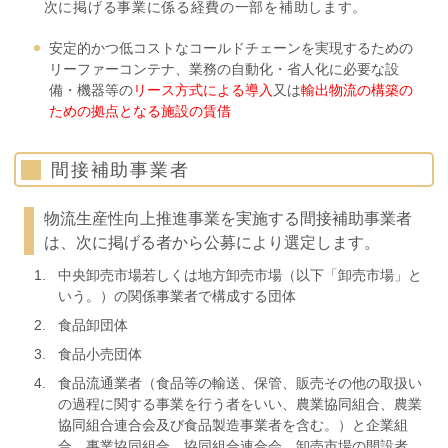
次に掲げる事業に係る経費の一部を補助します。
安定的かつ低コストなコールドチェーンを実現するための
リーファーコンテナ、業務の自動化・省人化に必要な設
備・機器等の
リース方式による導入
又は
輸出物流の構築の
ための拠点となる施設の賃借
間接補助事業者
物流生産性向上推進事業を実施する間接補助事業者
は、次に掲げる者から公募により選定します。
中央卸売市場若しくは地方卸売市場（以下「卸売市場」と
いう。）の関係事業者で構成する団体
食品卸団体
食品小売団体
食品流通業者（食品等の輸送、保管、販売その他の取扱い
の過程に関する事業を行う者をいい、農業協同組合、農業
協同組合連合会及び食品製造事業者を含む。）と企業組
合、事業協同組合、協同組合連合会、卸売市場の開設者、