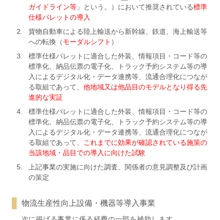
ガイドライン等
」という。）において推奨されている
標準
仕様パレットの導入
貨物自動車による陸上輸送から新幹線、鉄道、海上輸送等
への転換（
モーダルシフト
）
標準仕様パレットに適合した外装、情報項目・コード等の
標準化、納品伝票の電子化、トラック予約システム等の導
入によるデジタル化・データ連携等、流通合理化につなが
る取組であって、
他地域又は他品目のモデルとなり得る先
進的な実証
標準仕様パレットに適合した外装、情報項目・コード等の
標準化、納品伝票の電子化、トラック予約システム等の導
入によるデジタル化・データ連携等、流通合理化につなが
る取組であって、
これまでに効果が確認されている施策の
当該地域・品目での導入に向けた試験
上記事業の実施に向けた調査、関係者の意見調整及び計画
の策定
物流生産性向上設備・機器等導入事業
次に掲げる事業に係る経費の一部を補助します。