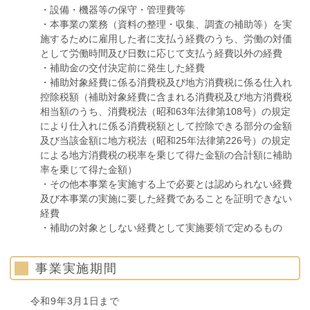
・設備・機器等の保守・管理費等
・本事業の業務（資料の整理・収集、調査の補助等）を実
施するために雇用した者に支払う経費のうち、労働の対価
として労働時間及び日数に応じて支払う経費以外の経費
・補助金の交付決定前に発生した経費
・補助対象経費に係る消費税及び地方消費税に係る仕入れ
控除税額（補助対象経費に含まれる消費税及び地方消費税
相当額のうち、消費税法（昭和63年法律第108号）の規定
により仕入れに係る消費税額として控除できる部分の金額
及び当該金額に地方税法（昭和25年法律第226号）の規定
による地方消費税の税率を乗じて得た金額の合計額に補助
率を乗じて得た金額）
・その他本事業を実施する上で必要とは認められない経費
及び本事業の実施に要した経費であることを証明できない
経費
・補助の対象としない経費として実施要領で定めるもの
事業実施期間
令和9年3月1日まで