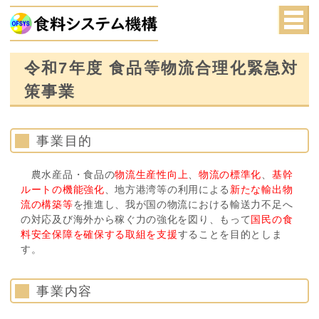
令和7年度 食品等物流合理化緊急対
策事業
事業目的
農水産品・食品の
物流生産性向上
、
物流の標準化
、
基幹
ルートの機能強化
、地方港湾等の利用による
新たな輸出物
流の構築等
を推進し、我が国の物流における輸送力不足へ
の対応及び海外から稼ぐ力の強化を図り、もって
国民の食
料安全保障を確保する取組を支援
することを目的としま
す。
事業内容