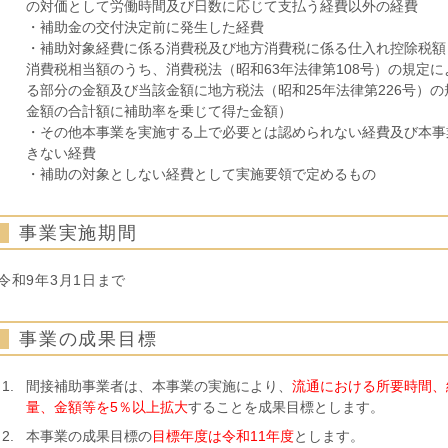
の対価として労働時間及び日数に応じて支払う経費以外の経費
・補助金の交付決定前に発生した経費
・補助対象経費に係る消費税及び地方消費税に係る仕入れ控除税額
消費税相当額のうち、消費税法（昭和63年法律第108号）の規定
る部分の金額及び当該金額に地方税法（昭和25年法律第226号）
金額の合計額に補助率を乗じて得た金額）
・その他本事業を実施する上で必要とは認められない経費及び本事
きない経費
・補助の対象としない経費として実施要領で定めるもの
事業実施期間
令和9年3月1日まで
事業の成果目標
間接補助事業者は、本事業の実施により、
流通における所要時間、
量、金額等を5％以上拡大
することを成果目標とします。
本事業の成果目標の
目標年度は令和11年度
とします。