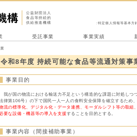
公益財団法人
食品等持続的
供給推進機構
特定個人情報等基本方
業
受託事業
事業実績
事業
令和8年度 持続可能な食品等流通対策事
事業目的
我が国の物流における輸送力不足という構造的な課題に対処しつ
法律第106号）の下で国民一人一人の食料安全保障を確立するため
物流の標準化、デジタル化・データ連携、モーダルシフト等の取組
必要な設備・機器等の導入を支援
することを目的とする。
事業内容（間接補助事業）