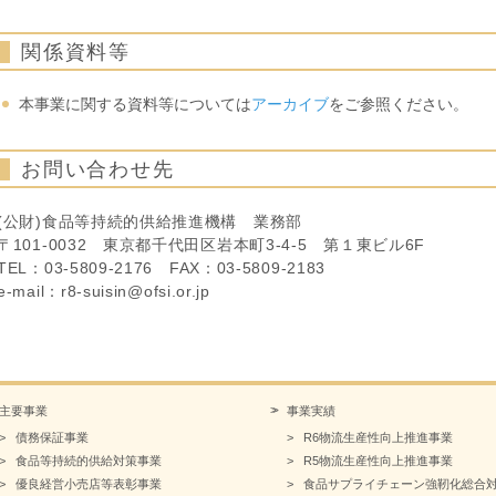
関係資料等
本事業に関する資料等については
アーカイブ
をご参照ください。
お問い合わせ先
(公財)食品等持続的供給推進機構 業務部
〒101-0032 東京都千代田区岩本町3-4-5 第１東ビル6F
TEL：03-5809-2176 FAX：03-5809-2183
e-mail：r8-suisin@ofsi.or.jp
主要事業
事業実績
債務保証事業
R6物流生産性向上推進事業
食品等持続的供給対策事業
R5物流生産性向上推進事業
優良経営小売店等表彰事業
食品サプライチェーン強靭化総合