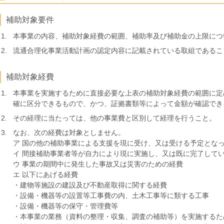
補助対象要件
本事業の内容、補助対象経費の範囲、補助率及び補助金の上限につ
流通合理化事業活動計画の認定内容に記載されている取組であるこ
補助対象経費
本事業を実施するために直接必要な上表の補助対象経費の範囲に定
確に区分できるもので、かつ、証拠書類等によって金額が確認でき
その経理に当たっては、他の事業費と区別して経理を行うこと。
なお、次の経費は対象としません。
ア 国の他の補助事業による支援を現に受け、又は受ける予定とな
イ 間接補助事業者等が自力により現に実施し、又は既に完了して
ウ 事業の期間中に発生した事故又は災害のための経費
エ 以下にあげる経費
・建物等施設の建設及び不動産取得に関する経費
・設備・機器等の設置等工事費の内、土木工事等に類する工事
・設備・機器等の保守・管理費等
・本事業の業務（資料の整理・収集、調査の補助等）を実施するた