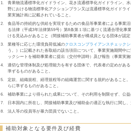
青果物流通標準化ガイドライン、花き流通標準化ガイドライン、水
野における物流標準化アクションプラン又は流通標準化ガイドライ
業実施計画に記載されていること。
食品等の持続的な供給を実現するための食品等事業者による事業活
る法律（平成3年法律第59号）第8条第１項に基づく流通合理化事
ける見込みがあること（間接補助事業者が構成員となる団体が認定
業種等に応じた環境負荷低減の
クロスコンプライアンスチェックシ
う。）に記載された各取組の該当項目について、事業実施期間中に
ックシートを補助事業者に提出（交付申請時）及び報告（事業実施
適切な管理体制及び処理能力を有する団体で、代表者の定めがある
準ずるものがあること。
定款、組織規程、経理規程等の組織運営に関する規約があること。
らに準ずるものがあること。
補助事業により得られた成果について、その利用を制限せず、公益
日本国内に所在し、間接補助事業及び補助金の適正な執行に関し、
法人等の役員等が暴力団員でないこと。
補助対象となる要件及び経費