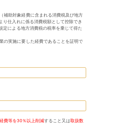
（補助対象経費に含まれる消費税及び地方
により仕入れに係る消費税額として控除でき
の規定による地方消費税の税率を乗じて得た
業の実施に要した経費であることを証明で
経費等を30％以上削減
すること又は
取扱数