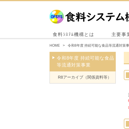
食料ｼｽﾃﾑ機構とは
主要事
HOME
令和8年度 持続可能な食品等流通対策
令和8年度 持続可能な食品
等流通対策事業
R8アーカイブ（関係資料等）