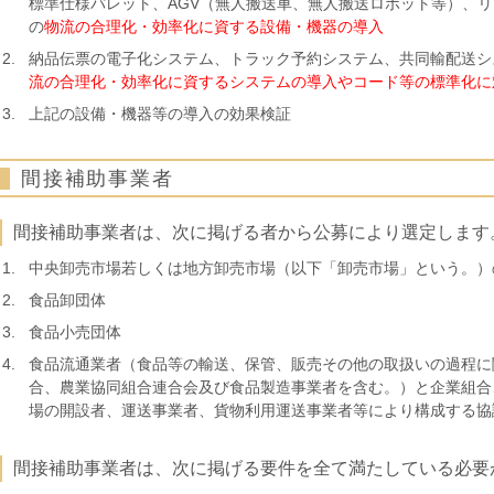
標準仕様パレット、AGV（無人搬送車、無人搬送ロボット等）、
の
物流の合理化・効率化に資する設備・機器の導入
納品伝票の電子化システム、トラック予約システム、共同輸配送シ
流の合理化・効率化に資するシステムの導入やコード等の標準化に
上記の設備・機器等の導入の効果検証
間接補助事業者
間接補助事業者は、次に掲げる者から公募により選定します
中央卸売市場若しくは地方卸売市場（以下「卸売市場」という。）
食品卸団体
食品小売団体
食品流通業者（食品等の輸送、保管、販売その他の取扱いの過程に
合、農業協同組合連合会及び食品製造事業者を含む。）と企業組合
場の開設者、運送事業者、貨物利用運送事業者等により構成する協
間接補助事業者は、次に掲げる要件を全て満たしている必要