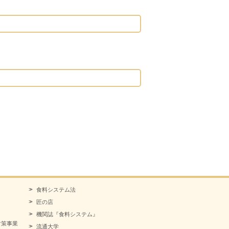
食料システム法
匠の店
機関誌『食料システム』
対策事業
流通大学