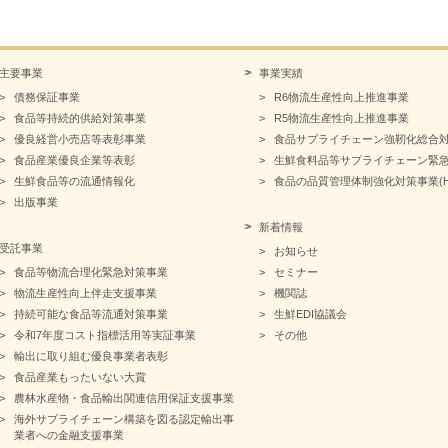
主要事業
事業実績
債務保証事業
R6物流生産性向上推進事業
食品等持続的供給対策事業
R5物流生産性向上推進事業
優良経営小売店等表彰事業
食品サプライチェーン強靭化総合
食品産業優良企業等表彰
生鮮食料品等サプライチェーン緊
生鮮食品等の流通情報化
食品の品質管理体制強化対策事業(HA
出版事業
新着情報
受託事業
お知らせ
食品等物流合理化緊急対策事業
セミナー
物流生産性向上伴走支援事業
機関誌
持続可能な食品等流通対策事業
生鮮EDI協議会
令和7年度コスト指標活用等実証事業
その他
輸出に取り組む優良事業者表彰
食品産業もったいない大賞
農林水産物・食品輸出関連信用保証支援事業
海外サプライチェーン構築を図る認定輸出事
業者への金融支援事業