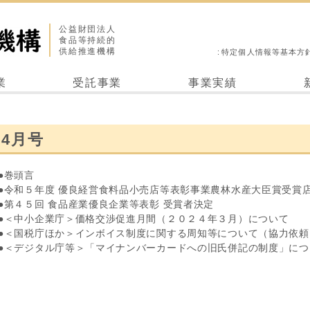
公益財団法人
食品等持続的
供給推進機構
特定個人情報等基本方
業
受託事業
事業実績
4月号
●巻頭言
●令和５年度 優良経営食料品小売店等表彰事業農林水産大臣賞受賞
●第４５回 食品産業優良企業等表彰 受賞者決定
●＜中小企業庁＞価格交渉促進月間（２０２４年３月）について
●＜国税庁ほか＞インボイス制度に関する周知等について（協力依頼
●＜デジタル庁等＞「マイナンバーカードへの旧氏併記の制度」につ