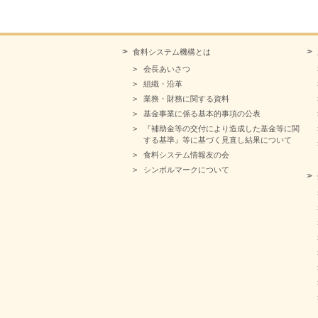
食料システム機構とは
会長あいさつ
組織・沿革
業務・財務に関する資料
基金事業に係る基本的事項の公表
『補助金等の交付により造成した基金等に関
する基準』等に基づく見直し結果について
食料システム情報友の会
シンボルマークについて