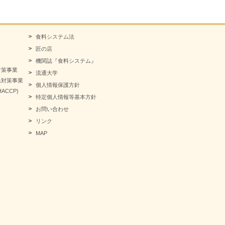
食料システム法
匠の店
機関誌『食料システム』
対策事業
流通大学
急対策事業
個人情報保護方針
CCP)
特定個人情報等基本方針
お問い合わせ
リンク
MAP