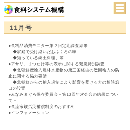
11月号
●食料品消費モニター第２回定期調査結果
◆家庭で受け継いだおふくろの味
◆知っている郷土料理、等
●アサリ、まつたけ等の表示に関する緊急特別調査
◆北朝鮮産輸入農林水産物の第三国経由の迂回輸入の防
止に関する協力要請
◆北朝鮮からの輸入規制により影響を受ける方の相談窓
口の設置
●みなみまぐろ保存委員会－第13回年次会合の結果につい
て－
●食流家族労災補償制度のおすすめ
●インフォメーション