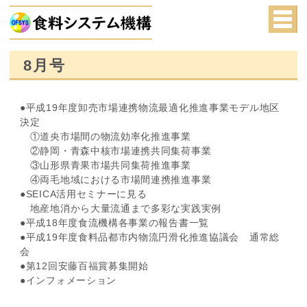
8月号
●平成19年度卸売市場連携物流最適化推進事業モデル地区
決定
①道央市場間の物流効率化推進事業
②静岡・青森中核市場連携共同集荷事業
③山形県青果市場共同集荷推進事業
④両毛地域における市場間連携推進事業
●SEICA活用セミナーに見る
地産地消から大量流通まで多彩な実践実例
●平成18年度食流機構各事業の報告書一覧
●平成19年度食料品都市内物流円滑化推進協議会 通常総
会
●第12回安藤百福賞募集開始
●インフォメーション