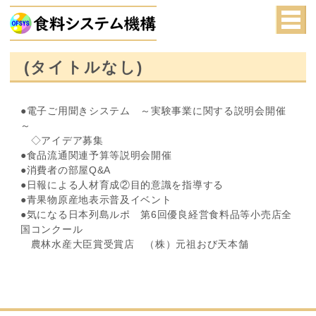
(タイトルなし)
●電子ご用聞きシステム ～実験事業に関する説明会開催
～
◇アイデア募集
●食品流通関連予算等説明会開催
●消費者の部屋Q&A
●日報による人材育成②目的意識を指導する
●青果物原産地表示普及イベント
●気になる日本列島ルポ 第6回優良経営食料品等小売店全
国コンクール
農林水産大臣賞受賞店 （株）元祖おび天本舗