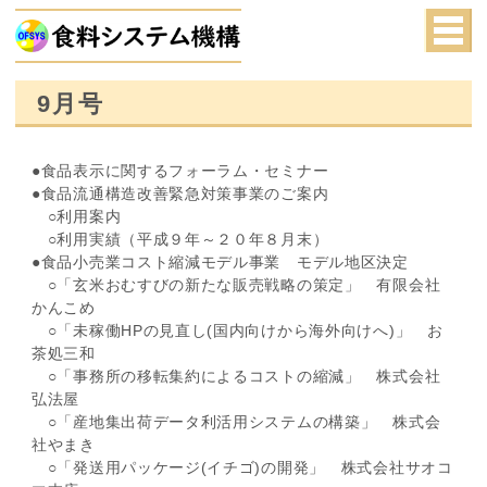
9月号
●食品表示に関するフォーラム・セミナー
●食品流通構造改善緊急対策事業のご案内
○利用案内
○利用実績（平成９年～２０年８月末）
●食品小売業コスト縮減モデル事業 モデル地区決定
○「玄米おむすびの新たな販売戦略の策定」 有限会社
かんこめ
○「未稼働HPの見直し(国内向けから海外向けへ)」 お
茶処三和
○「事務所の移転集約によるコストの縮減」 株式会社
弘法屋
○「産地集出荷データ利活用システムの構築」 株式会
社やまき
○「発送用パッケージ(イチゴ)の開発」 株式会社サオコ