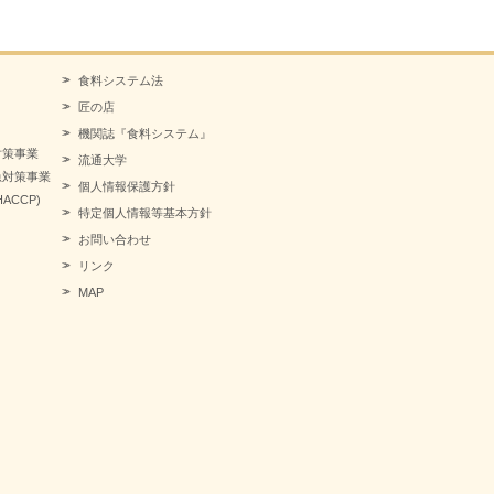
食料システム法
匠の店
機関誌『食料システム』
対策事業
流通大学
急対策事業
個人情報保護方針
CCP)
特定個人情報等基本方針
お問い合わせ
リンク
MAP