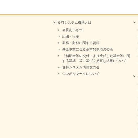
食料システム機構とは
会長あいさつ
組織・沿革
業務・財務に関する資料
基金事業に係る基本的事項の公表
『補助金等の交付により造成した基金等に関
する基準』等に基づく見直し結果について
食料システム情報友の会
シンボルマークについて