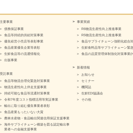
主要事業
事業実績
債務保証事業
R6物流生産性向上推進事業
食品等持続的供給対策事業
R5物流生産性向上推進事業
優良経営小売店等表彰事業
食品サプライチェーン強靭化総合
食品産業優良企業等表彰
生鮮食料品等サプライチェーン緊
生鮮食品等の流通情報化
食品の品質管理体制強化対策事業(HA
出版事業
新着情報
受託事業
お知らせ
食品等物流合理化緊急対策事業
セミナー
物流生産性向上伴走支援事業
機関誌
持続可能な食品等流通対策事業
生鮮EDI協議会
令和7年度コスト指標活用等実証事業
その他
輸出に取り組む優良事業者表彰
食品産業もったいない大賞
農林水産物・食品輸出関連信用保証支援事業
海外サプライチェーン構築を図る認定輸出事
業者への金融支援事業