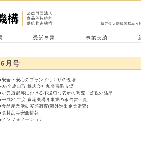
公益財団法人
食品等持続的
供給推進機構
特定個人情報等基本方
業
受託事業
事業実績
6月号
●安全・安心のブランドつくりの現場
●JA全農山形 株式会社丸勘青果市場
●小売店舗等における不適切な表示の調査・監視の結果
●平成21年度 食流機構各事業の報告書一覧
●食品産業活動実態調査(海外進出企業調査)
●食料品等安全情報
●インフォメーション