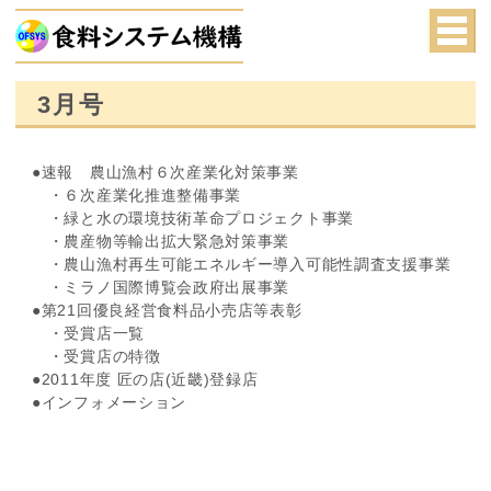
3月号
●速報 農山漁村６次産業化対策事業
・６次産業化推進整備事業
・緑と水の環境技術革命プロジェクト事業
・農産物等輸出拡大緊急対策事業
・農山漁村再生可能エネルギー導入可能性調査支援事業
・ミラノ国際博覧会政府出展事業
●第21回優良経営食料品小売店等表彰
・受賞店一覧
・受賞店の特徴
●2011年度 匠の店(近畿)登録店
●インフォメーション