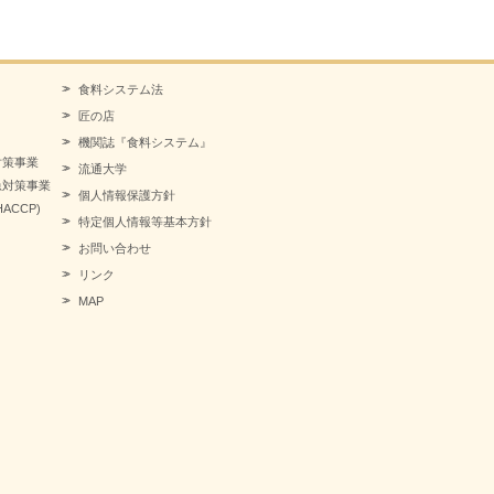
食料システム法
匠の店
機関誌『食料システム』
対策事業
流通大学
急対策事業
個人情報保護方針
CCP)
特定個人情報等基本方針
お問い合わせ
リンク
MAP