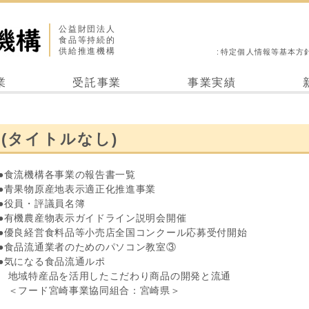
公益財団法人
食品等持続的
供給推進機構
特定個人情報等基本方
業
受託事業
事業実績
(タイトルなし)
●食流機構各事業の報告書一覧
●青果物原産地表示適正化推進事業
●役員・評議員名簿
●有機農産物表示ガイドライン説明会開催
●優良経営食料品等小売店全国コンクール応募受付開始
●食品流通業者のためのパソコン教室③
●気になる食品流通ルポ
地域特産品を活用したこだわり商品の開発と流通
＜フード宮崎事業協同組合：宮崎県＞