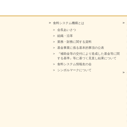
食料システム機構とは
会長あいさつ
組織・沿革
業務・財務に関する資料
基金事業に係る基本的事項の公表
『補助金等の交付により造成した基金等に関
する基準』等に基づく見直し結果について
食料システム情報友の会
シンボルマークについて