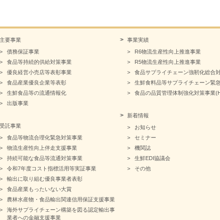
主要事業
事業実績
債務保証事業
R6物流生産性向上推進事業
食品等持続的供給対策事業
R5物流生産性向上推進事業
優良経営小売店等表彰事業
食品サプライチェーン強靭化総合
食品産業優良企業等表彰
生鮮食料品等サプライチェーン緊
生鮮食品等の流通情報化
食品の品質管理体制強化対策事業(HA
出版事業
新着情報
受託事業
お知らせ
食品等物流合理化緊急対策事業
セミナー
物流生産性向上伴走支援事業
機関誌
持続可能な食品等流通対策事業
生鮮EDI協議会
令和7年度コスト指標活用等実証事業
その他
輸出に取り組む優良事業者表彰
食品産業もったいない大賞
農林水産物・食品輸出関連信用保証支援事業
海外サプライチェーン構築を図る認定輸出事
業者への金融支援事業