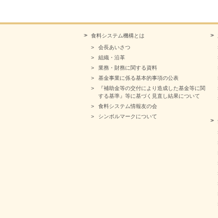
食料システム機構とは
会長あいさつ
組織・沿革
業務・財務に関する資料
基金事業に係る基本的事項の公表
『補助金等の交付により造成した基金等に関
する基準』等に基づく見直し結果について
食料システム情報友の会
シンボルマークについて