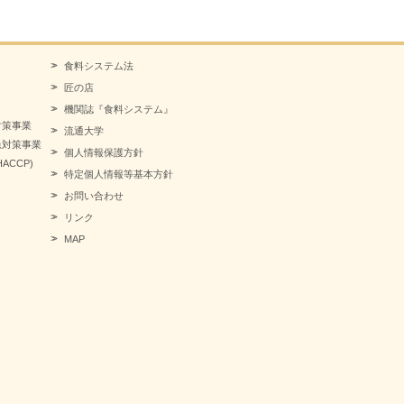
食料システム法
匠の店
機関誌『食料システム』
対策事業
流通大学
急対策事業
個人情報保護方針
CCP)
特定個人情報等基本方針
お問い合わせ
リンク
MAP