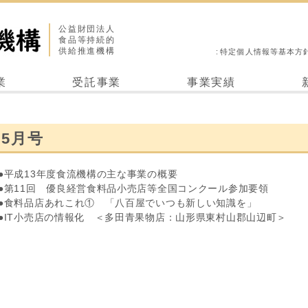
公益財団法人
食品等持続的
供給推進機構
特定個人情報等基本方
業
受託事業
事業実績
5月号
●平成13年度食流機構の主な事業の概要
●第11回 優良経営食料品小売店等全国コンクール参加要領
●食料品店あれこれ① 「八百屋でいつも新しい知識を」
●IT小売店の情報化 ＜多田青果物店：山形県東村山郡山辺町＞