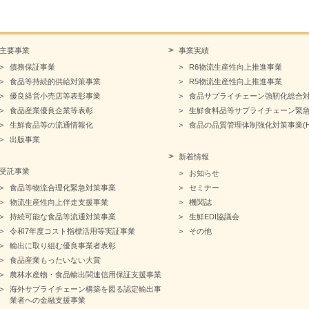
主要事業
事業実績
債務保証事業
R6物流生産性向上推進事業
食品等持続的供給対策事業
R5物流生産性向上推進事業
優良経営小売店等表彰事業
食品サプライチェーン強靭化総合
食品産業優良企業等表彰
生鮮食料品等サプライチェーン緊
生鮮食品等の流通情報化
食品の品質管理体制強化対策事業(HA
出版事業
新着情報
受託事業
お知らせ
食品等物流合理化緊急対策事業
セミナー
物流生産性向上伴走支援事業
機関誌
持続可能な食品等流通対策事業
生鮮EDI協議会
令和7年度コスト指標活用等実証事業
その他
輸出に取り組む優良事業者表彰
食品産業もったいない大賞
農林水産物・食品輸出関連信用保証支援事業
海外サプライチェーン構築を図る認定輸出事
業者への金融支援事業