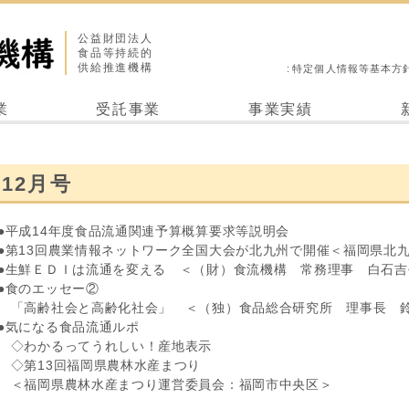
公益財団法人
食品等持続的
供給推進機構
特定個人情報等基本方
業
受託事業
事業実績
12月号
●平成14年度食品流通関連予算概算要求等説明会
●第13回農業情報ネットワーク全国大会が北九州で開催＜福岡県北
●生鮮ＥＤＩは流通を変える ＜（財）食流機構 常務理事 白石吉
●食のエッセー②
「高齢社会と高齢化社会」 ＜（独）食品総合研究所 理事長 
●気になる食品流通ルポ
◇わかるってうれしい！産地表示
◇第13回福岡県農林水産まつり
＜福岡県農林水産まつり運営委員会：福岡市中央区＞