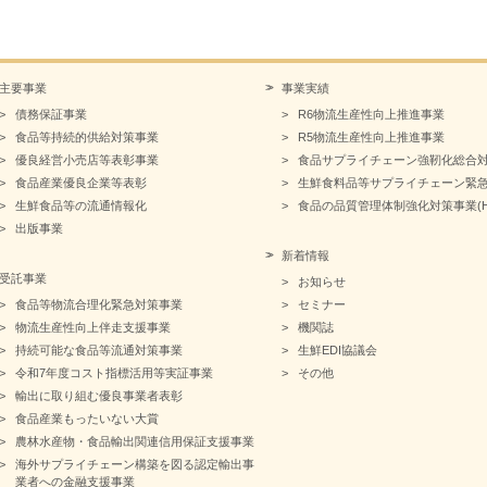
主要事業
事業実績
債務保証事業
R6物流生産性向上推進事業
食品等持続的供給対策事業
R5物流生産性向上推進事業
優良経営小売店等表彰事業
食品サプライチェーン強靭化総合
食品産業優良企業等表彰
生鮮食料品等サプライチェーン緊
生鮮食品等の流通情報化
食品の品質管理体制強化対策事業(HA
出版事業
新着情報
受託事業
お知らせ
食品等物流合理化緊急対策事業
セミナー
物流生産性向上伴走支援事業
機関誌
持続可能な食品等流通対策事業
生鮮EDI協議会
令和7年度コスト指標活用等実証事業
その他
輸出に取り組む優良事業者表彰
食品産業もったいない大賞
農林水産物・食品輸出関連信用保証支援事業
海外サプライチェーン構築を図る認定輸出事
業者への金融支援事業