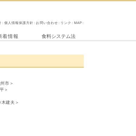
針
個人情報保護方針
お問い合わせ
リンク
MAP
新着情報
食料システム法
九州市＞
平＞
鈴木建夫＞