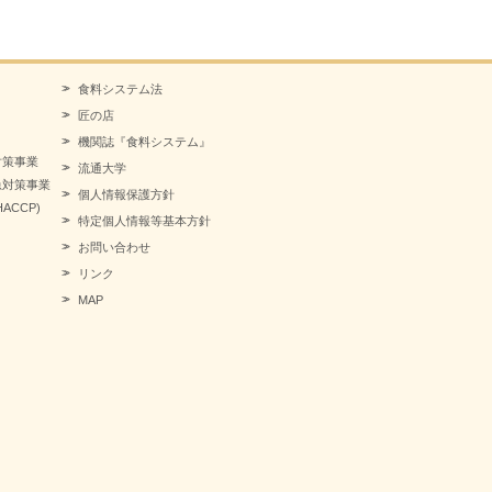
食料システム法
匠の店
機関誌『食料システム』
対策事業
流通大学
急対策事業
個人情報保護方針
CCP)
特定個人情報等基本方針
お問い合わせ
リンク
MAP