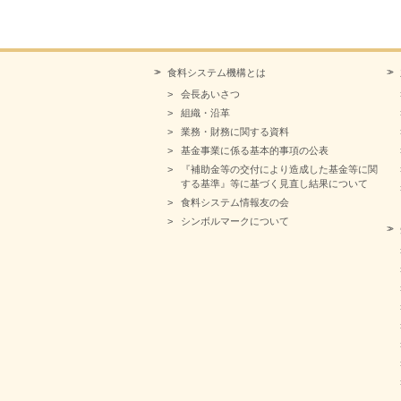
食料システム機構とは
会長あいさつ
組織・沿革
業務・財務に関する資料
基金事業に係る基本的事項の公表
『補助金等の交付により造成した基金等に関
する基準』等に基づく見直し結果について
食料システム情報友の会
シンボルマークについて