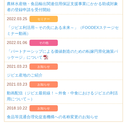
農林水産物・食品輸出関連信用保証支援事業にかかる助成対象
者の登録申請を受付開始
2022.03.25
セミナー
「ジビエ利活用～その先にある未来～」（FOODEXステージセ
ミナー動画）
2022.01.06
その他
「パートナーシップによる価値創造のための転嫁円滑化施策パ
ッケージ」について
2021.03.23
お知らせ
ジビエ産地のご紹介
2021.03.23
お知らせ
動画配信（ジビエ最前線！～外食・中食におけるジビエの利活
用について～）
2018.10.22
お知らせ
食品等流通合理化促進機構への名称変更のお知らせ