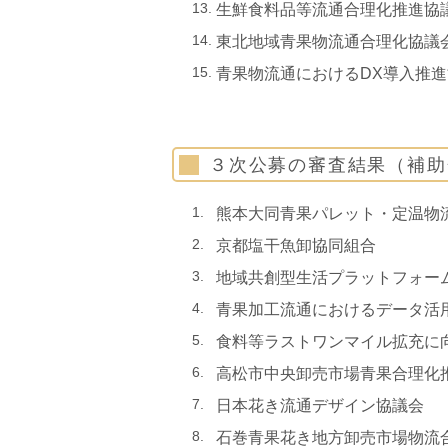
生鮮食料品等流通合理化推進協
東北地域青果物流通合理化協議
青果物流通におけるDX導入推
令和５
３次公募の審査結果（補
熊本大同青果パレット・定温物
京都塩干魚卸協同組合
地域共創型生活プラットフォー
青果加工流通におけるデータ活
食料等ラストワンマイル拡充に
高松市中央卸売市場青果合理化
日本花き流通デザイン協議会
石巻青果花き地方卸売市場物流