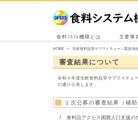
食料ｼｽﾃﾑ機構とは
主要事
HOME
生鮮食料品等サプライチェーン緊急強
審査結果について
令和４年度生鮮食料品等サプライチェ
の通り公表します。
１次公募の審査結果（補
食料品アクセス困難人口支援の
令和５