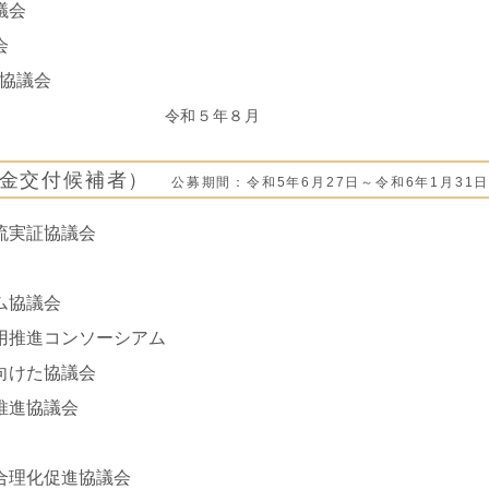
議会
会
進協議会
年８月
助金交付候補者）
公募期間：令和5年6月27日～令和6年1月31
流実証協議会
ム協議会
用推進コンソーシアム
向けた協議会
推進協議会
合理化促進協議会