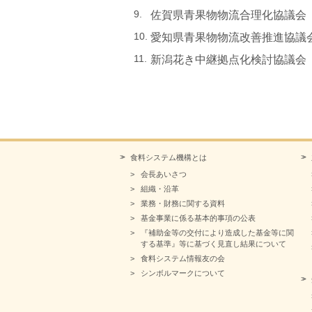
佐賀県青果物物流合理化協議会
愛知県青果物物流改善推進協議
新潟花き中継拠点化検討協議会
令和６
食料システム機構とは
会長あいさつ
組織・沿革
業務・財務に関する資料
基金事業に係る基本的事項の公表
『補助金等の交付により造成した基金等に関
する基準』等に基づく見直し結果について
食料システム情報友の会
シンボルマークについて