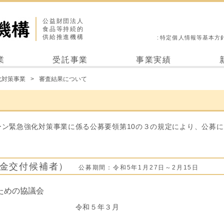
公益財団法人
食品等持続的
供給推進機構
特定個人情報等基本方
業
受託事業
事業実績
化対策事業
審査結果について
ーン緊急強化対策事業に係る公募要領第10の３の規定により、公募
助金交付候補者）
公募期間：令和5年1月27日～2月15日
ための協議会
年３月