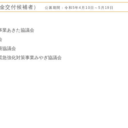
助金交付候補者）
公募期間：令和5年4月10日～5月19日
事業あきた協議会
会
築協議会
緊急強化対策事業みやぎ協議会