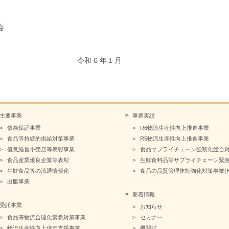
会
年１月
主要事業
事業実績
債務保証事業
R6物流生産性向上推進事業
食品等持続的供給対策事業
R5物流生産性向上推進事業
優良経営小売店等表彰事業
食品サプライチェーン強靭化総合
食品産業優良企業等表彰
生鮮食料品等サプライチェーン緊
生鮮食品等の流通情報化
食品の品質管理体制強化対策事業(HA
出版事業
新着情報
受託事業
お知らせ
食品等物流合理化緊急対策事業
セミナー
物流生産性向上伴走支援事業
機関誌