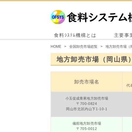
食料ｼｽﾃﾑ機構とは
主要事
HOME
全国卸売市場総覧
地方卸売市場（
地方卸売市場（岡山県
卸売市場名
代
小玉促成青果地方卸売市場
〒700-0824
岡山市北区内山下1-10-1
備前地方卸売市場
〒705-0012