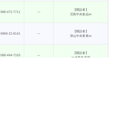
【開設者】
086-472-7711
―
児島中央食品㈱
【開設者】
0868-22-8141
―
津山中央青果㈱
【開設者】
086-444-7103
―
㈱水島魚市場
【開設者】
086-455-8800
―
三共水産㈱
食料システム法
【開設者】
0865-63-1140
―
㈱笠岡魚市場
匠の店
機関誌『食料システム』
対策事業
流通大学