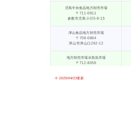
児島中央食品地方卸売市場
〒711-0911
倉敷市児島小川5-8-15
津山食品地方卸売市場
〒708-0884
津山市津山口262-12
地方卸売市場水島魚市場
〒712-8056
倉敷市水島福崎町1-26
※ 2025/04/23更新
呼松漁業地方卸売市場
〒712-8053
倉敷市呼松3-12-1
地方卸売市場笠岡魚市場
食料システム機構とは
〒714-0081
会長あいさつ
笠岡市笠岡2369-36
組織・沿革
業務・財務に関する資料