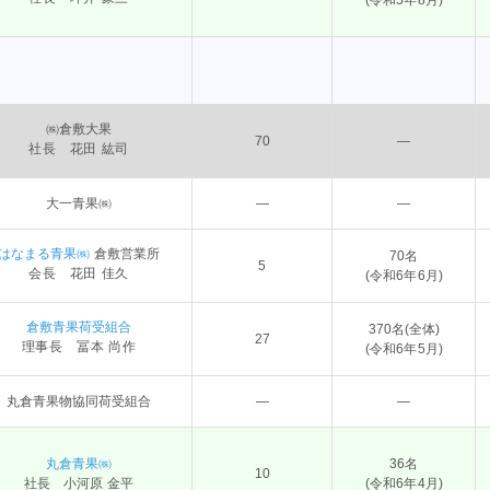
(令和5年8月)
㈱倉敷大果
70
―
社長 花田 紘司
大一青果㈱
―
―
はなまる青果㈱
倉敷営業所
70名
5
会長 花田 佳久
(令和6年6月)
倉敷青果荷受組合
370名(全体)
27
理事長 冨本 尚作
(令和6年5月)
丸倉青果物協同荷受組合
―
―
丸倉青果㈱
36名
10
社長 小河原 金平
(令和6年4月)