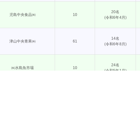
20名
児島中央食品㈱
10
(令和6年4月)
14名
津山中央青果㈱
61
(令和6年8月)
24名
㈱水島魚市場
10
(令和5年1月)
三共水産㈱
120名
20
社長 中田 隆志
(令和5年4月)
主要事業
事業実績
㈱笠岡魚市場
16名
32
社長 塚本 秀樹
(平成28年9月)
債務保証事業
R6物流生産性向上推進事業
食品等持続的供給対策事業
R5物流生産性向上推進事業
優良経営小売店等表彰事業
食品サプライチェーン強靭化総合