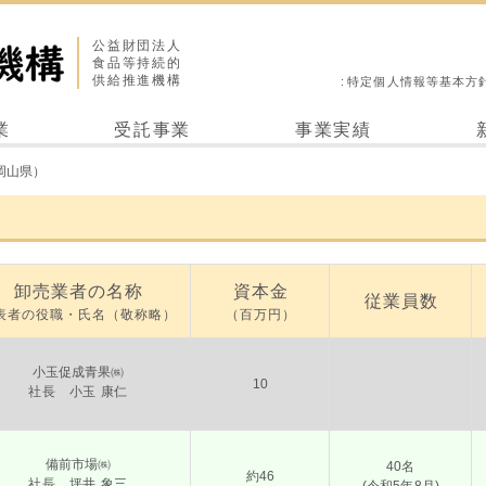
公益財団法人
食品等持続的
供給推進機構
特定個人情報等基本方
業
受託事業
事業実績
岡山県）
）
卸売業者の名称
資本金
従業員数
表者の役職・氏名（敬称略）
（百万円）
小玉促成青果㈱
10
社長 小玉 康仁
備前市場㈱
40名
約46
社長 坪井 象三