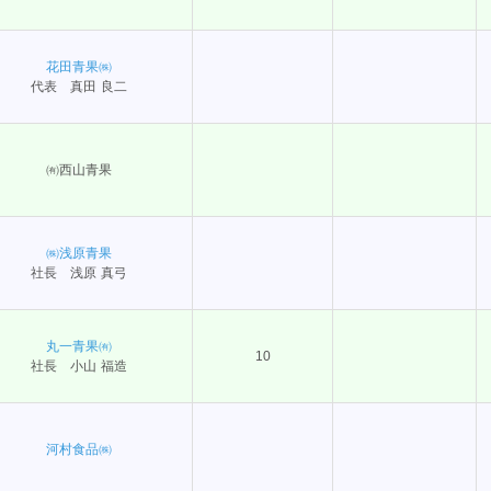
花田青果㈱
代表 真田 良二
㈲西山青果
㈱浅原青果
社長 浅原 真弓
丸一青果㈲
10
社長 小山 福造
河村食品㈱