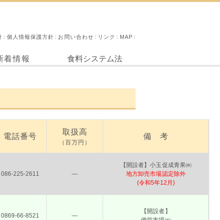
針
個人情報保護方針
お問い合わせ
リンク
MAP
新着情報
食料システム法
取扱高
電話番号
備 考
（百万円）
【開設者】小玉促成青果㈱
086-225-2611
―
地方卸売市場認定除外
(令和5年12月)
【開設者】
0869-66-8521
―