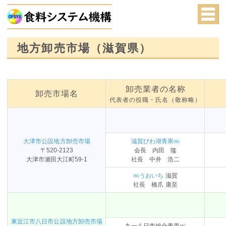
地方卸売市場（滋賀県）
卸売業者の名称
卸売市場名
代表者の役職・氏名（敬称略）
大津市公設地方卸売市場
滋賀びわ湖青果㈱
〒520-2123
会長 内田 隆
大津市瀬田大江町59-1
社長 中井 浩二
㈱うおいち
滋賀
社長 橋爪 康至
東近江市八日市公設地方卸売市場
丸一八日市総合青果㈱