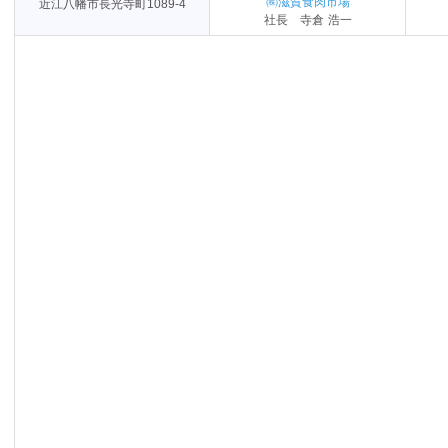
㈱滋賀食肉市場
近江八幡市長光寺町1089-4
社長 寺倉 浩一