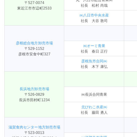
〒527-0074
社長 松村 尚哉
東近江市市辺町2533
㈱八日市中央水産
社長 大谷 敦司
彦根総合地方卸売市場
㈱オーミ青果
〒529-1152
社長 春日 正行
彦根市安食中町327
彦根魚市合同㈱
社長 木下 康弘
長浜地方卸売市場
〒526-0829
㈱長浜合同青果
長浜市田村町1234
北びわこ水産㈱
社長 藤田 勇人
滋賀食肉センター地方卸売市場
〒523-0013