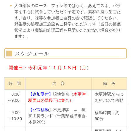
人気部位のロース、フィレ等ではなく、あえてスネ、バラ
等を中心に試食していただく予定です。素材の持つ歯ごた
え、香り、味等を参加者ご自身の舌で確認してください。
野生獣の処理加工施設もご見学いただきます（当日の捕獲
状況により実際の処理工程を見学いただけない場合があり
ます）。
スケジュール
開催日：令和元年１１月１８日（月）
時 間
内 容
備 考
8:30
【参加受付】
現地集合
（木更津
木更津駅からは
～9:00
駅西口の階段下に集合）
無料バスで移動
【バス移動
】木更津駅 → 猟
9:00
移動時間：約
師工房ランド（千葉県君津市香
～10:30
90分
木原269）