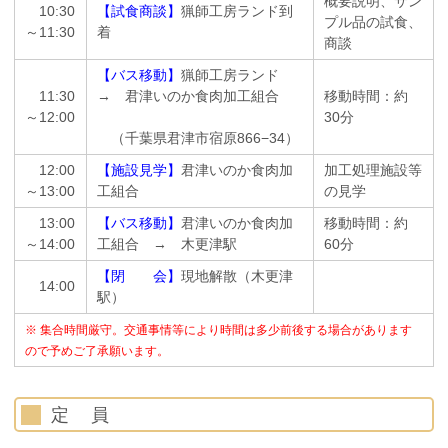
概要説明、サン
10:30
【試食商談】
猟師工房ランド到
プル品の試食、
～11:30
着
商談
【バス移動】
猟師工房ランド
11:30
→ 君津いのか食肉加工組合
移動時間：約
～12:00
30分
（千葉県君津市宿原866−34）
12:00
【施設見学】
君津いのか食肉加
加工処理施設等
～13:00
工組合
の見学
13:00
【バス移動】
君津いのか食肉加
移動時間：約
～14:00
工組合 → 木更津駅
60分
【閉 会】
現地解散（木更津
14:00
駅）
※ 集合時間厳守。交通事情等により時間は多少前後する場合があります
ので予めご了承願います。
定 員