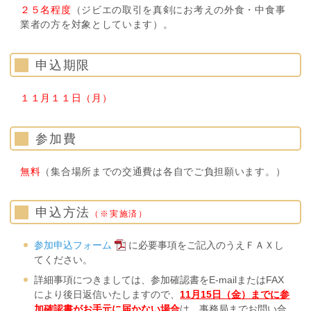
２５名程度
（ジビエの取引を真剣にお考えの外食・中食事
業者の方を対象としています）。
申込期限
１１月１１日（月）
参加費
無料
（集合場所までの交通費は各自でご負担願います。）
申込方法
（※実施済）
参加申込フォーム
に必要事項をご記入のうえＦＡＸし
てください。
詳細事項につきましては、参加確認書をE-mailまたはFAX
により後日返信いたしますので、
11月15日（金）までに参
加確認書がお手元に届かない場合
は、事務局までお問い合