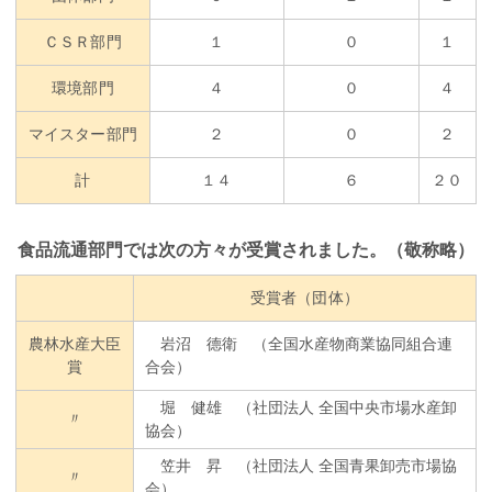
ＣＳＲ部門
１
０
１
環境部門
４
０
４
マイスター部門
２
０
２
計
１４
６
２０
食品流通部門では次の方々が受賞されました。（敬称略）
受賞者（団体）
農林水産大臣
岩沼 德衛 （全国水産物商業協同組合連
賞
合会）
堀 健雄 （社団法人 全国中央市場水産卸
〃
協会）
笠井 昇 （社団法人 全国青果卸売市場協
〃
会）