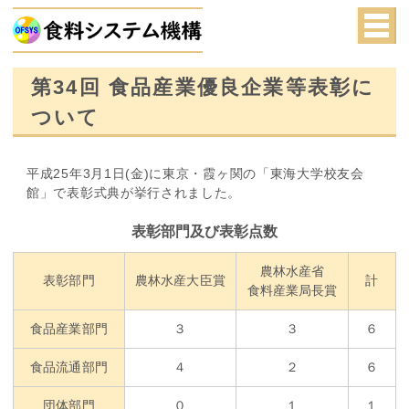
第34回 食品産業優良企業等表彰に
ついて
平成25年3月1日(金)に東京・霞ヶ関の「東海大学校友会
館」で表彰式典が挙行されました。
表彰部門及び表彰点数
農林水産省
表彰部門
農林水産大臣賞
計
食料産業局長賞
食品産業部門
３
３
６
食品流通部門
４
２
６
団体部門
０
１
１