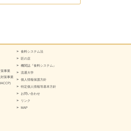
食料システム法
匠の店
機関誌『食料システム』
対策事業
流通大学
急対策事業
個人情報保護方針
CCP)
特定個人情報等基本方針
お問い合わせ
リンク
MAP