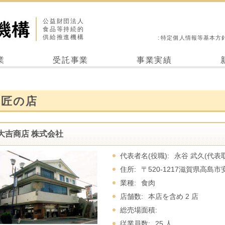
公益財団法人
食品等持続的
供給推進機構
特定個人情報等基本方
業
受託事業
事業実績
匠の店
大吉商店 株式会社
代表者名(役職):
永谷 武久(代表
住所:
〒520-1217滋賀県高島
業種:
食肉
店舗数:
本店を含め 2 店
総売場面積:
従業員数:
25 人