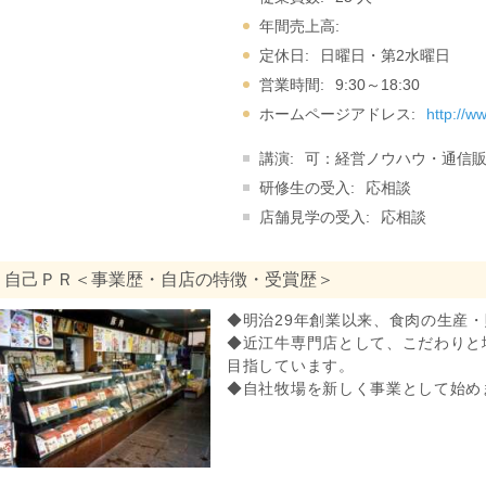
年間売上高:
定休日:
日曜日・第2水曜日
営業時間:
9:30～18:30
ホームページアドレス:
http://w
講演:
可：経営ノウハウ・通信
研修生の受入:
応相談
店舗見学の受入:
応相談
自己ＰＲ＜事業歴・自店の特徴・受賞歴＞
◆明治29年創業以来、食肉の生産
◆近江牛専門店として、こだわりと
目指しています。
◆自社牧場を新しく事業として始め