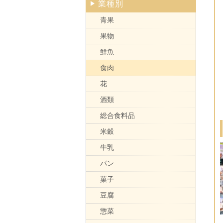
業種別
青果
果物
鮮魚
食肉
花
酒類
総合食料品
米穀
牛乳
パン
菓子
豆腐
惣菜