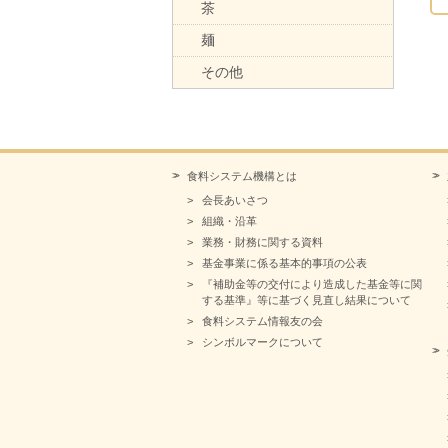
茶
麺
その他
食料システム機構とは
会長あいさつ
組織・沿革
業務・財務に関する資料
基金事業に係る基本的事項の公表
『補助金等の交付により造成した基金等に関
する基準』等に基づく見直し結果について
食料システム情報友の会
シンボルマークについて