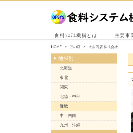
食料ｼｽﾃﾑ機構とは
主要事
HOME
匠の店
大吉商店 株式会社
地域別
北海道
東北
関東
北陸・中部
近畿
中・四国
九州・沖縄