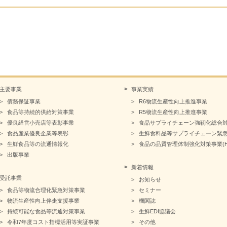
主要事業
事業実績
債務保証事業
R6物流生産性向上推進事業
食品等持続的供給対策事業
R5物流生産性向上推進事業
優良経営小売店等表彰事業
食品サプライチェーン強靭化総合
食品産業優良企業等表彰
生鮮食料品等サプライチェーン緊
生鮮食品等の流通情報化
食品の品質管理体制強化対策事業(HA
出版事業
新着情報
受託事業
お知らせ
食品等物流合理化緊急対策事業
セミナー
物流生産性向上伴走支援事業
機関誌
持続可能な食品等流通対策事業
生鮮EDI協議会
令和7年度コスト指標活用等実証事業
その他