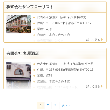
株式会社サンフローリスト
代表者名(役職):
藤澤 保(代表取締役)
住所:
〒108-0072東京都港区白金1-17-2
業種:
花き
店舗数:
本店を含め 3 店
詳しく見る
総売場面積:
140㎡
有限会社 丸屋酒店
代表者名(役職):
井上 博（代表取締役社長）
住所:
〒357-0038埼玉県飯能市仲町20-15
業種:
酒類
店舗数:
本店を含め 1 店
詳しく見る
総売場面積:
152.1平方メートル
1
2
3
次へ »