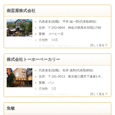
南蛮屋株式会社
代表者名(役職):
平井 誠一郎(代表取締役)
住所:
〒243-0804 神奈川県厚木市関口798
業種:
コーヒー豆
店舗数:
14店
詳しく見る
総売場面積:
882平方メートル
株式会社トーホーベーカリー
代表者名(役職):
松井 成和(代表取締役)
住所:
〒181-0013 東京都三鷹市下連雀1-9-19
業種:
パン
店舗数:
1店
詳しく見る
総売場面積:
41平方メートル
魚敏