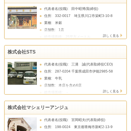
代表者名(役職):
田中昭博(取締役)
住所:
332-0017 埼玉県川口市栄町3-10-8
業種:
米穀
店舗数:
1店
詳しく見る
総売場面積:
25平方メートル
株式会社STS
代表者名(役職):
三溝 誠(代表取締役CEO)
住所:
287-0204 千葉県成田市伊能2985-58
業種:
牛乳
店舗数:
本店を含め6店
詳しく見る
総売場面積:
－
株式会社マシェリーアンジュ
代表者名(役職):
宮岡昭夫(代表取締役)
住所:
198-0024 東京都青梅市新町2-13-9