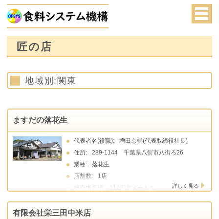
匠の店
地域別:関東
ますだの落花生
代表者名(役職):
増田京輔(代表取締役社長)
住所:
289-1144 千葉県八街市八街ろ26
業種:
落花生
店舗数:
1店
詳しく見る
総売場面積:
112平方メートル
有限会社栄三田中米店