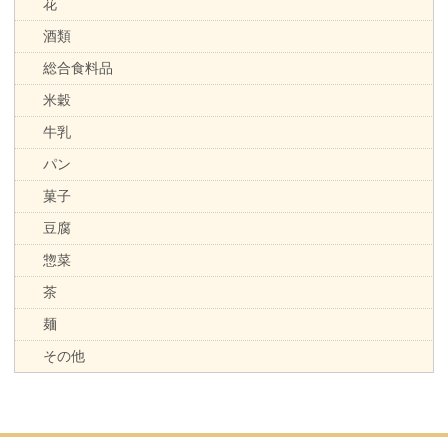
花
酒類
総合食料品
米穀
牛乳
パン
菓子
豆腐
惣菜
茶
麺
その他