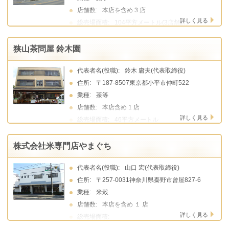
店舗数:
本店を含め 3 店
詳しく見る
総売場面積:
104平方メートル(3店舗計)
狭山茶問屋 鈴木園
代表者名(役職):
鈴木 庸夫(代表取締役)
住所:
〒187-8507東京都小平市仲町522
業種:
茶等
店舗数:
本店含め 1 店
詳しく見る
総売場面積:
46平方メートル
株式会社米専門店やまぐち
代表者名(役職):
山口 宏(代表取締役)
住所:
〒257-0031神奈川県秦野市曾屋827-6
業種:
米穀
店舗数:
本店を含め １ 店
詳しく見る
総売場面積: