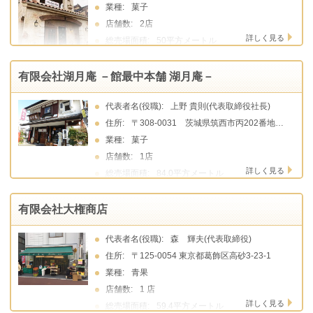
業種:
菓子
店舗数:
2店
詳しく見る
総売場面積:
50平方メートル
有限会社湖月庵 －館最中本舗 湖月庵－
代表者名(役職):
上野 貴則(代表取締役社長)
住所:
〒308-0031 茨城県筑西市丙202番地13
業種:
菓子
店舗数:
1店
詳しく見る
総売場面積:
84.0平方メートル
有限会社大権商店
代表者名(役職):
森 輝夫(代表取締役)
住所:
〒125-0054 東京都葛飾区高砂3-23-1
業種:
青果
店舗数:
1 店
詳しく見る
総売場面積:
59.4平方メートル