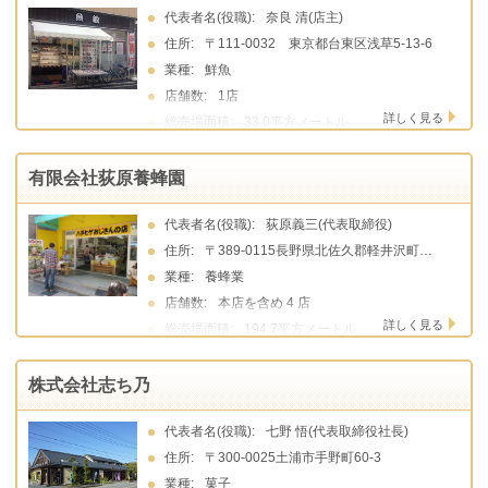
代表者名(役職):
奈良 清(店主)
住所:
〒111-0032 東京都台東区浅草5-13-6
業種:
鮮魚
店舗数:
1店
詳しく見る
総売場面積:
33.0平方メートル
有限会社荻原養蜂園
代表者名(役職):
荻原義三(代表取締役)
住所:
〒389-0115長野県北佐久郡軽井沢町大字追分405-2
業種:
養蜂業
店舗数:
本店を含め 4 店
詳しく見る
総売場面積:
194.7平方メートル
株式会社志ち乃
代表者名(役職):
七野 悟(代表取締役社長)
住所:
〒300-0025土浦市手野町60-3
業種:
菓子