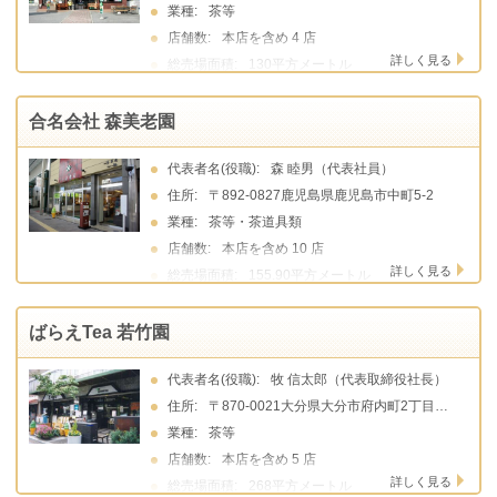
業種:
茶等
店舗数:
本店を含め 4 店
詳しく見る
総売場面積:
130平方メートル
合名会社 森美老園
代表者名(役職):
森 睦男（代表社員）
住所:
〒892-0827鹿児島県鹿児島市中町5-2
業種:
茶等・茶道具類
店舗数:
本店を含め 10 店
詳しく見る
総売場面積:
155.90平方メートル
ばらえTea 若竹園
代表者名(役職):
牧 信太郎（代表取締役社長）
住所:
〒870-0021大分県大分市府内町2丁目4番5号
業種:
茶等
店舗数:
本店を含め 5 店
詳しく見る
総売場面積:
268平方メートル