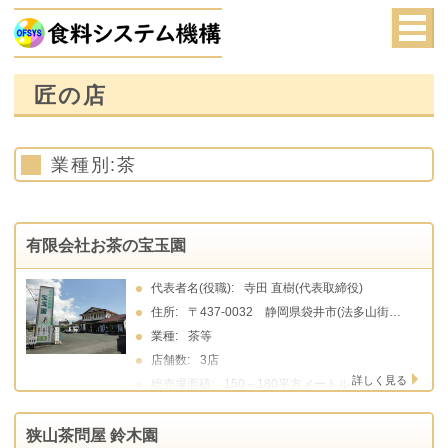
匠の店
業種別:茶
有限会社お茶の宝玉園
代表者名(役職):
寺田 直樹(代表取締役)
住所:
〒437-0032 静岡県袋井市(法多山街道沿い)
業種:
茶等
店舗数:
3店
詳しく見る
総売場面積:
150～180平方メートル
狭山茶問屋 鈴木園