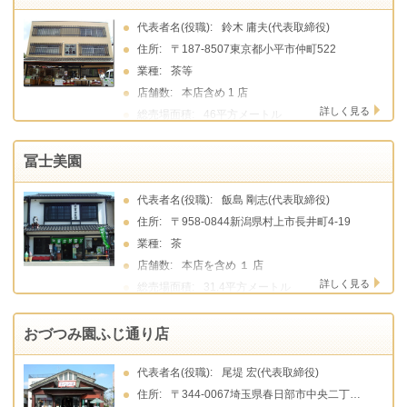
代表者名(役職):
鈴木 庸夫(代表取締役)
住所:
〒187-8507東京都小平市仲町522
業種:
茶等
店舗数:
本店含め 1 店
詳しく見る
総売場面積:
46平方メートル
冨士美園
代表者名(役職):
飯島 剛志(代表取締役)
住所:
〒958-0844新潟県村上市長井町4-19
業種:
茶
店舗数:
本店を含め １ 店
詳しく見る
総売場面積:
31.4平方メートル
おづつみ園ふじ通り店
代表者名(役職):
尾堤 宏(代表取締役)
住所:
〒344-0067埼玉県春日部市中央二丁目17-3