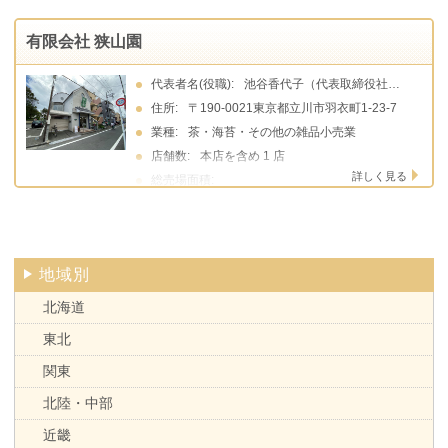
有限会社 狭山園
代表者名(役職):
池谷香代子（代表取締役社長）
住所:
〒190-0021東京都立川市羽衣町1-23-7
業種:
茶・海苔・その他の雑品小売業
店舗数:
本店を含め 1 店
詳しく見る
総売場面積:
地域別
北海道
東北
関東
北陸・中部
近畿