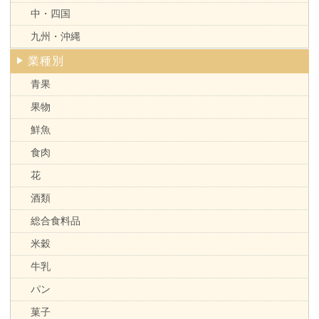
中・四国
九州・沖縄
業種別
青果
果物
鮮魚
食肉
花
酒類
総合食料品
米穀
牛乳
パン
菓子