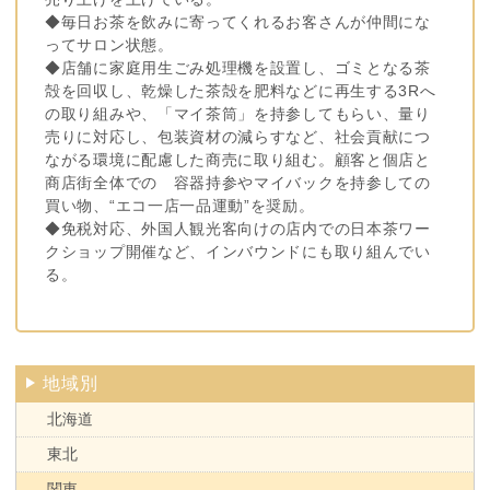
◆毎日お茶を飲みに寄ってくれるお客さんが仲間にな
ってサロン状態。
◆店舗に家庭用生ごみ処理機を設置し、ゴミとなる茶
殻を回収し、乾燥した茶殻を肥料などに再生する3Rへ
の取り組みや、「マイ茶筒」を持参してもらい、量り
売りに対応し、包装資材の減らすなど、社会貢献につ
ながる環境に配慮した商売に取り組む。顧客と個店と
商店街全体での 容器持参やマイバックを持参しての
買い物、“エコ一店一品運動”を奨励。
◆免税対応、外国人観光客向けの店内での日本茶ワー
クショップ開催など、インバウンドにも取り組んでい
る。
地域別
北海道
東北
関東