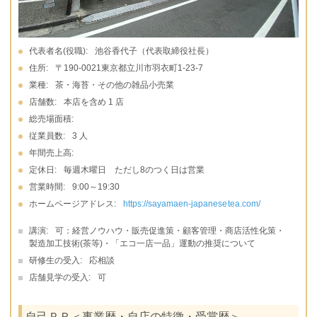
代表者名(役職):
池谷香代子（代表取締役社長）
住所:
〒190-0021東京都立川市羽衣町1-23-7
業種:
茶・海苔・その他の雑品小売業
店舗数:
本店を含め 1 店
総売場面積:
従業員数:
3 人
年間売上高:
定休日:
毎週木曜日 ただし8のつく日は営業
営業時間:
9:00～19:30
ホームページアドレス:
https://sayamaen-japanesetea.com/
講演:
可：経営ノウハウ・販売促進策・顧客管理・商店活性化策・
製造加工技術(茶等)・「エコ一店一品」運動の推奨について
研修生の受入:
応相談
店舗見学の受入:
可
自己ＰＲ＜事業歴・自店の特徴・受賞歴＞