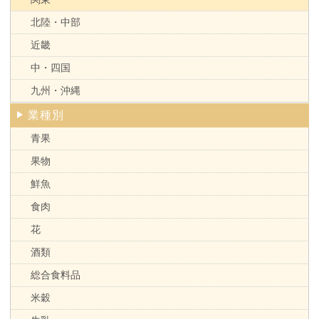
北陸・中部
近畿
中・四国
九州・沖縄
業種別
青果
果物
鮮魚
食肉
花
酒類
総合食料品
米穀