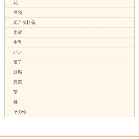
花
酒類
総合食料品
米穀
牛乳
パン
菓子
豆腐
惣菜
茶
麺
その他