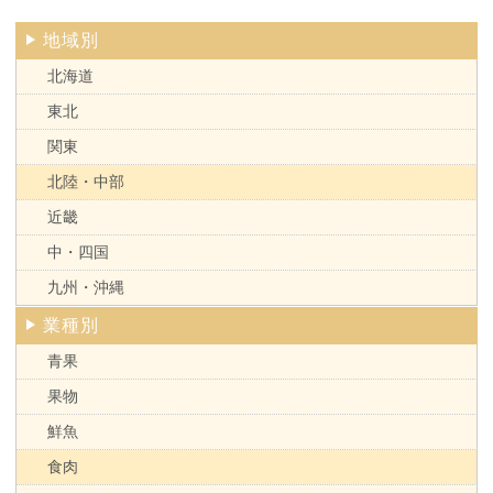
地域別
北海道
東北
関東
北陸・中部
近畿
中・四国
九州・沖縄
業種別
青果
果物
鮮魚
食肉