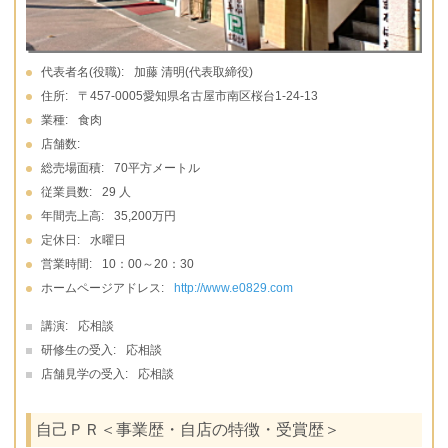
代表者名(役職):
加藤 清明(代表取締役)
住所:
〒457-0005愛知県名古屋市南区桜台1-24-13
業種:
食肉
店舗数:
総売場面積:
70平方メートル
従業員数:
29 人
年間売上高:
35,200万円
定休日:
水曜日
営業時間:
10：00～20：30
ホームページアドレス:
http://www.e0829.com
講演:
応相談
研修生の受入:
応相談
店舗見学の受入:
応相談
自己ＰＲ＜事業歴・自店の特徴・受賞歴＞