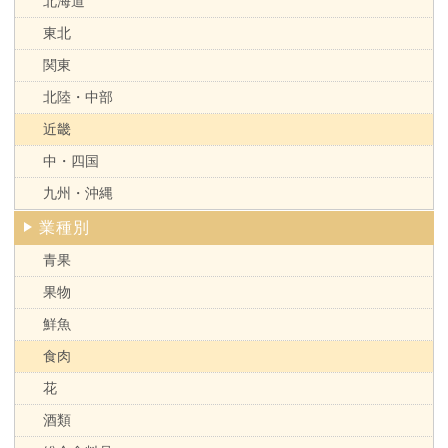
北海道
東北
関東
北陸・中部
近畿
中・四国
九州・沖縄
業種別
青果
果物
鮮魚
食肉
花
酒類