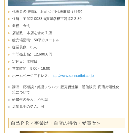
代表者名(役職):
上田 弘行(代表取締役社長)
住所:
〒522-0083滋賀県彦根市河原2-2-30
業種:
食肉
店舗数:
本店を含め 7 店
総売場面積:
50平方メートル
従業員数:
6 人
年間売上高:
12.600万円
定休日:
水曜日
営業時間:
9:00～19:00
ホームページアドレス:
http://www.sennaritei.co.jp
講演:
応相談：経営ノウハウ･販売促進策・通信販売･商店街活性化
策について
研修生の受入:
応相談
店舗見学の受入:
可
自己ＰＲ＜事業歴・自店の特徴・受賞歴＞