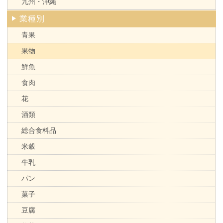
九州・沖縄
業種別
青果
果物
鮮魚
食肉
花
酒類
総合食料品
米穀
牛乳
パン
菓子
豆腐