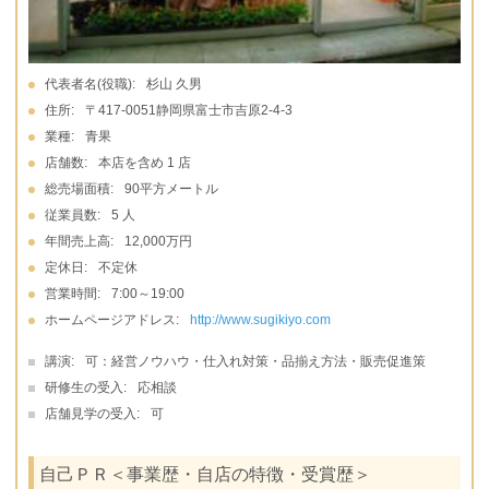
代表者名(役職):
杉山 久男
住所:
〒417-0051静岡県富士市吉原2-4-3
業種:
青果
店舗数:
本店を含め 1 店
総売場面積:
90平方メートル
従業員数:
5 人
年間売上高:
12,000万円
定休日:
不定休
営業時間:
7:00～19:00
ホームページアドレス:
http://www.sugikiyo.com
講演:
可：経営ノウハウ・仕入れ対策・品揃え方法・販売促進策
研修生の受入:
応相談
店舗見学の受入:
可
自己ＰＲ＜事業歴・自店の特徴・受賞歴＞