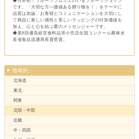
◆日本初！フルーツソムリエのいるフルーツショップ
です。「大切な方へ価値ある贈り物を！」をテーマに
品質は勿論、お客様とコミュニケーションを大切にし
て商品に新しい感性と美しいラッピングの付加価値を
加え、心と心を結ぶ愛のメッセンジャーです。
◆第9回優良経営食料品等小売店全国コンクール農林水
産省食品流通局長賞受賞。
地域別
北海道
東北
関東
北陸・中部
近畿
中・四国