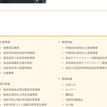
主要事業
事業実績
債務保証事業
R6物流生産性向上推進事業
食品等持続的供給対策事業
R5物流生産性向上推進事業
優良経営小売店等表彰事業
食品サプライチェーン強靭化総合
食品産業優良企業等表彰
生鮮食料品等サプライチェーン緊
生鮮食品等の流通情報化
食品の品質管理体制強化対策事業(HA
出版事業
新着情報
受託事業
お知らせ
食品等物流合理化緊急対策事業
セミナー
物流生産性向上伴走支援事業
機関誌
持続可能な食品等流通対策事業
生鮮EDI協議会
令和7年度コスト指標活用等実証事業
その他