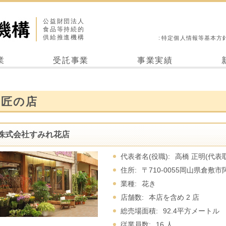
公益財団法人
食品等持続的
供給推進機構
特定個人情報等基本方
業
受託事業
事業実績
匠の店
株式会社すみれ花店
代表者名(役職):
高橋 正明(代表
住所:
〒710-0055岡山県倉敷市阿
業種:
花き
店舗数:
本店を含め 2 店
総売場面積:
92.4平方メートル
従業員数:
16 人