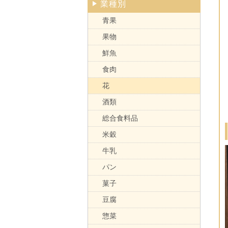
業種別
青果
果物
鮮魚
食肉
花
酒類
総合食料品
米穀
牛乳
パン
菓子
豆腐
惣菜