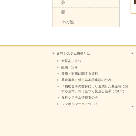
茶
麺
その他
食料システム機構とは
会長あいさつ
組織・沿革
業務・財務に関する資料
基金事業に係る基本的事項の公表
『補助金等の交付により造成した基金等に関
する基準』等に基づく見直し結果について
食料システム情報友の会
シンボルマークについて