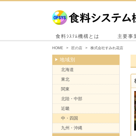
食料ｼｽﾃﾑ機構とは
主要事
HOME
匠の店
株式会社すみれ花店
地域別
北海道
東北
関東
北陸・中部
近畿
中・四国
九州・沖縄