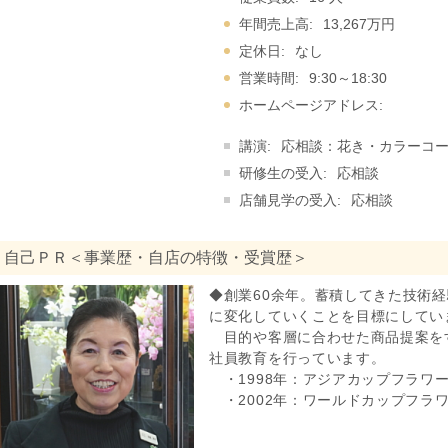
年間売上高:
13,267万円
定休日:
なし
営業時間:
9:30～18:30
ホームページアドレス:
講演:
応相談：花き・カラーコ
研修生の受入:
応相談
店舗見学の受入:
応相談
自己ＰＲ＜事業歴・自店の特徴・受賞歴＞
◆創業60余年。蓄積してきた技術
に変化していくことを目標にしてい
目的や客層に合わせた商品提案を
社員教育を行っています。
・1998年：アジアカップフラワ
・2002年：ワールドカップフラ