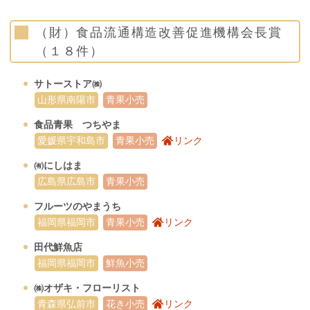
（財）食品流通構造改善促進機構会長賞
（１８件）
サトーストア㈱
山形県南陽市
青果小売
食品青果 つちやま
愛媛県宇和島市
青果小売
リンク
㈲にしはま
広島県広島市
青果小売
フルーツのやまうち
福岡県福岡市
青果小売
リンク
田代鮮魚店
福岡県福岡市
鮮魚小売
㈱オザキ・フローリスト
青森県弘前市
花き小売
リンク