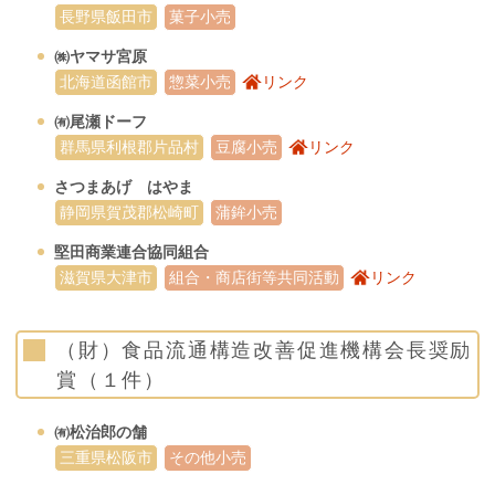
長野県飯田市
菓子小売
㈱ヤマサ宮原
北海道函館市
惣菜小売
リンク
㈲尾瀬ドーフ
群馬県利根郡片品村
豆腐小売
リンク
さつまあげ はやま
静岡県賀茂郡松崎町
蒲鉾小売
堅田商業連合協同組合
滋賀県大津市
組合・商店街等共同活動
リンク
（財）食品流通構造改善促進機構会長奨励
賞（１件）
㈲松治郎の舗
三重県松阪市
その他小売