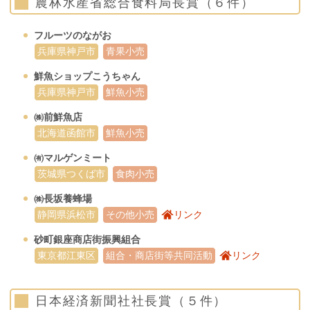
農林水産省総合食料局長賞（６件）
フルーツのながお
兵庫県神戸市
青果小売
鮮魚ショップこうちゃん
兵庫県神戸市
鮮魚小売
㈱前鮮魚店
北海道函館市
鮮魚小売
㈲マルゲンミート
茨城県つくば市
食肉小売
㈱長坂養蜂場
静岡県浜松市
その他小売
リンク
砂町銀座商店街振興組合
東京都江東区
組合・商店街等共同活動
リンク
日本経済新聞社社長賞（５件）