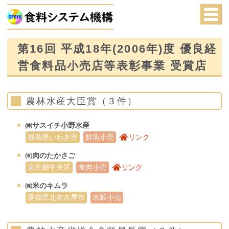
第16回 平成18年(2006年)度 優良経
営食料品小売店等表彰事業 受賞店
農林水産大臣賞（３件）
㈱サスイチ小野水産
福島県いわき市
鮮魚小売
リンク
㈲肉のたかさご
東京都中央区
食肉小売
リンク
㈱米のキムラ
愛知県北名古屋市
米穀小売