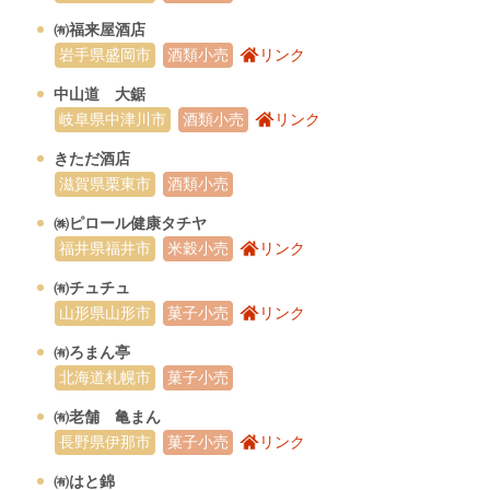
㈲福来屋酒店
岩手県盛岡市
酒類小売
リンク
中山道 大鋸
岐阜県中津川市
酒類小売
リンク
きただ酒店
滋賀県栗東市
酒類小売
㈱ピロール健康タチヤ
福井県福井市
米穀小売
リンク
㈲チュチュ
山形県山形市
菓子小売
リンク
㈲ろまん亭
北海道札幌市
菓子小売
㈲老舗 亀まん
長野県伊那市
菓子小売
リンク
㈲はと錦