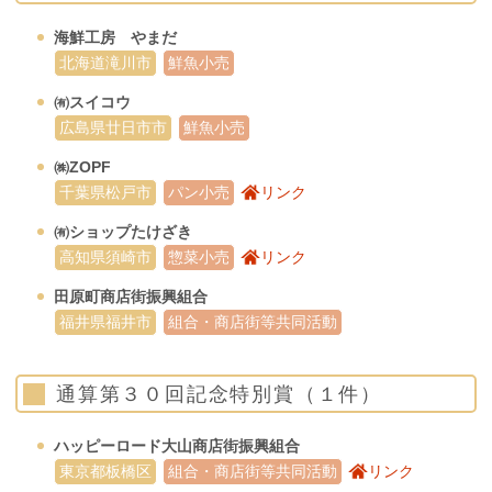
海鮮工房 やまだ
北海道滝川市
鮮魚小売
㈲スイコウ
広島県廿日市市
鮮魚小売
㈱ZOPF
千葉県松戸市
パン小売
リンク
㈲ショップたけざき
高知県須崎市
惣菜小売
リンク
田原町商店街振興組合
福井県福井市
組合・商店街等共同活動
通算第３０回記念特別賞（１件）
ハッピーロード大山商店街振興組合
東京都板橋区
組合・商店街等共同活動
リンク