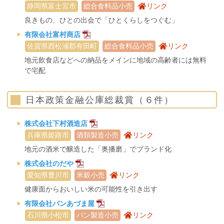
静岡県富士宮市
総合食料品小売
リンク
良きもの、ひとの出会で「ひとくらしをつぐむ」
有限会社富村商店
佐賀県西松浦郡有田町
総合食料品小売
リンク
地元飲食店などへの納品をメインに地域の高齢者には無料
で宅配
日本政策金融公庫総裁賞（６件）
株式会社下村酒造店
兵庫県姫路市
酒類製造小売
リンク
地元の酒米で醸造した「奥播磨」でブランド化
株式会社のだや
愛知県豊川市
米穀小売
リンク
健康面からおいしい米の可能性を引き出す
有限会社パンあづま屋
石川県小松市
パン製造小売
リンク