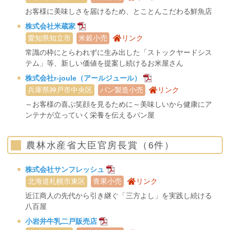
お客様に美味しさを届けるため、とことんこだわる鮮魚店
株式会社米蔵家
愛知県知立市
米穀小売
リンク
常識の枠にとらわれずに生み出した「ストックヤードシス
テム」等、新しい価値を提案し続けるお米屋さん
株式会社r-joule（アールジュール）
兵庫県神戸市中央区
パン製造小売
リンク
～お客様の喜ぶ笑顔を見るために～美味しいから健康にア
ンテナが立っていく栄養を伝えるパン屋
農林水産省大臣官房長賞（6件）
株式会社サンフレッシュ
北海道札幌市東区
青果小売
リンク
近江商人の先代から引き継ぐ「三方よし」を実践し続ける
八百屋
小岩井牛乳二戸販売店