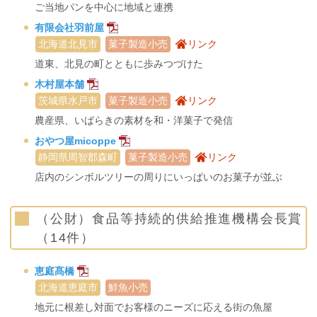
ご当地パンを中心に地域と連携
有限会社羽前屋
北海道北見市
菓子製造小売
リンク
道東、北見の町とともに歩みつづけた
木村屋本舗
茨城県水戸市
菓子製造小売
リンク
農産県、いばらきの素材を和・洋菓子で発信
おやつ屋micoppe
静岡県周智郡森町
菓子製造小売
リンク
店内のシンボルツリーの周りにいっぱいのお菓子が並ぶ
（公財）食品等持続的供給推進機構会長賞
（14件）
恵庭髙橋
北海道恵庭市
鮮魚小売
地元に根差し対面でお客様のニーズに応える街の魚屋