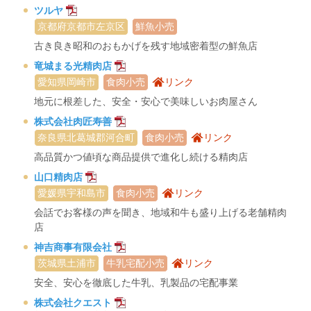
ツルヤ
京都府京都市左京区
鮮魚小売
古き良き昭和のおもかげを残す地域密着型の鮮魚店
竜城まる光精肉店
愛知県岡崎市
食肉小売
リンク
地元に根差した、安全・安心で美味しいお肉屋さん
株式会社肉匠寿善
奈良県北葛城郡河合町
食肉小売
リンク
高品質かつ値頃な商品提供で進化し続ける精肉店
山口精肉店
愛媛県宇和島市
食肉小売
リンク
会話でお客様の声を聞き、地域和牛も盛り上げる老舗精肉
店
神吉商事有限会社
茨城県土浦市
牛乳宅配小売
リンク
安全、安心を徹底した牛乳、乳製品の宅配事業
株式会社クエスト