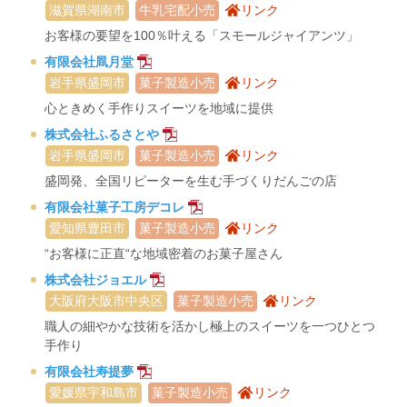
滋賀県湖南市
牛乳宅配小売
リンク
お客様の要望を100％叶える「スモールジャイアンツ」
有限会社凮月堂
岩手県盛岡市
菓子製造小売
リンク
心ときめく手作りスイーツを地域に提供
株式会社ふるさとや
岩手県盛岡市
菓子製造小売
リンク
盛岡発、全国リピーターを生む手づくりだんごの店
有限会社菓子工房デコレ
愛知県豊田市
菓子製造小売
リンク
“お客様に正直“な地域密着のお菓子屋さん
株式会社ジョエル
大阪府大阪市中央区
菓子製造小売
リンク
職人の細やかな技術を活かし極上のスイーツを一つひとつ
手作り
有限会社寿提夢
愛媛県宇和島市
菓子製造小売
リンク