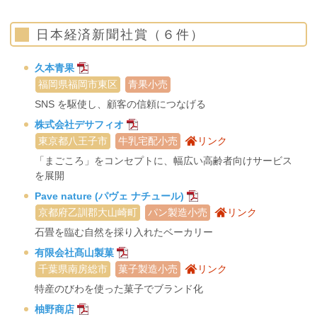
日本経済新聞社賞（６件）
久本青果
福岡県福岡市東区
青果小売
SNS を駆使し、顧客の信頼につなげる
株式会社デサフィオ
東京都八王子市
牛乳宅配小売
リンク
「まごころ」をコンセプトに、幅広い高齢者向けサービス
を展開
Pave nature (パヴェ ナチュール)
京都府乙訓郡大山崎町
パン製造小売
リンク
石畳を臨む自然を採り入れたベーカリー
有限会社髙山製菓
千葉県南房総市
菓子製造小売
リンク
特産のびわを使った菓子でブランド化
柚野商店