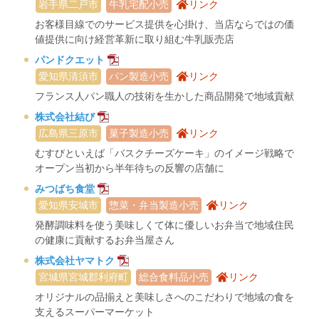
岩手県二戸市
牛乳宅配小売
リンク
お客様目線でのサービス提供を心掛け、当店ならではの価
値提供に向け経営革新に取り組む牛乳販売店
パンドクエット
愛知県清須市
パン製造小売
リンク
フランス人パン職人の技術を生かした商品開発で地域貢献
株式会社結び
広島県三原市
菓子製造小売
リンク
むすびといえば「バスクチーズケーキ」のイメージ戦略で
オープン当初から半年待ちの反響の店舗に
みつばち食堂
愛知県安城市
惣菜・弁当製造小売
リンク
発酵調味料を使う美味しくて体に優しいお弁当で地域住民
の健康に貢献するお弁当屋さん
株式会社ヤマトク
宮城県宮城郡利府町
総合食料品小売
リンク
オリジナルの品揃えと美味しさへのこだわりで地域の食を
支えるスーパーマーケット