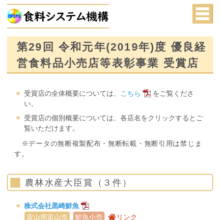
第29回 令和元年(2019年)度 優良経
営食料品小売店等表彰事業 受賞店
受賞店の全体概要については、
こちら
をご覧くださ
い。
受賞店の個別概要については、各店名をクリックするとご
覧いただけます。
※データの無断複製配布・無断転載・無断引用は禁じま
す。
農林水産大臣賞（３件）
株式会社黒崎鮮魚
富山県富山市
鮮魚小売
リンク