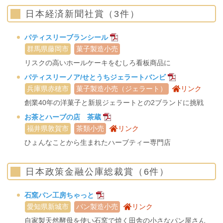
日本経済新聞社賞（3件）
パティスリーブランシール
群馬県藤岡市
菓子製造小売
リスクの高いホールケーキをむしろ看板商品に
パティスリーノア/せとうちジェラートバンビ
兵庫県赤穂市
菓子製造小売（ジェラート）
リンク
創業40年の洋菓子と新規ジェラートとの2ブランドに挑戦
お茶とハーブの店 茶蔵
福井県敦賀市
茶類小売
リンク
ひょんなことから生まれたハーブティー専門店
日本政策金融公庫総裁賞（6件）
石窯パン工房ちゃっと
愛知県新城市
パン製造小売
リンク
自家製天然酵母を使い石窯で焼く田舎の小さなパン屋さん