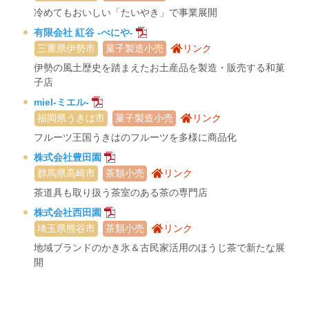
冷めてもおいしい「たいやき」で事業展開
有限会社 紅谷 -べにや-
三重県伊勢市
菓子製造小売
リンク
伊勢の風土歴史を踏まえたお土産品を製造・販売する和菓
子店
miel-ミエル-
福岡県うきは市
菓子製造小売
リンク
フルーツ王国うきはのフルーツを多様に商品化
株式会社豊田園
群馬県高崎市
茶類小売
リンク
茶道具も取り扱う茶室のある茶の専門店
株式会社西田園
埼玉県熊谷市
茶類小売
リンク
地域ブランドのかき氷＆古民家活用のほうじ茶で新たな展
開