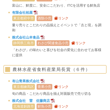
富山に、鮮度に、安全にこだわり、ITCを活用する鮮魚店
有限会社柏屋
東京都府中市
酒類小売
リンク
量り売りとこだわりの品揃えとイベントで「古と現」を調
和
株式会社山本食品
静岡県三島市
わさび関連食品小売
リンク
「わさび」の味わいと喜びを社会の変化に合わせてお客様
に提供
農林水産省食料産業局長賞（６件）
有山青果株式会社
東京都練馬区
青果小売
リンク
旬の商品・こだわり商品を揃え対面販売で売り切る
株式会社 雷 佐藤商店
北海道釧路市
鮮魚小売
リンク