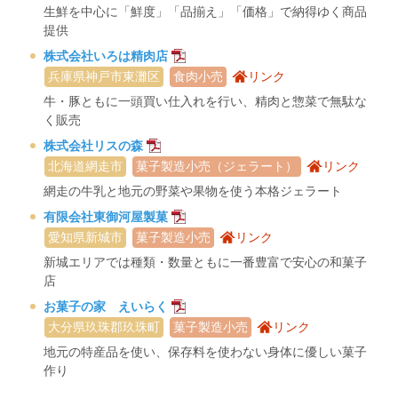
生鮮を中心に「鮮度」「品揃え」「価格」で納得ゆく商品
提供
株式会社いろは精肉店
兵庫県神戸市東灘区
食肉小売
リンク
牛・豚ともに一頭買い仕入れを行い、精肉と惣菜で無駄な
く販売
株式会社リスの森
北海道網走市
菓子製造小売（ジェラート）
リンク
網走の牛乳と地元の野菜や果物を使う本格ジェラート
有限会社東御河屋製菓
愛知県新城市
菓子製造小売
リンク
新城エリアでは種類・数量ともに一番豊富で安心の和菓子
店
お菓子の家 えいらく
大分県玖珠郡玖珠町
菓子製造小売
リンク
地元の特産品を使い、保存料を使わない身体に優しい菓子
作り