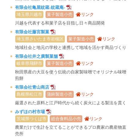
有限会社亀屋紋蔵-紋蔵庵-
埼玉県川越市
菓子製造小売
リンク
川越を代表する和菓子店を目指し日々商品開発
有限会社藤宮製菓
埼玉県さいたま市岩槻区
菓子製造小売
リンク
地域社会と地元の学校と連携して地域を活かす商品づくり
有限会社井之廣製菓舗
岐阜県飛騨市
菓子製造小売
リンク
秋田県産の大豆を使う伝統の自家製味噌でオリジナル味噌
煎餅
有限会社青山商店
島根県松江市
蒲鉾製造小売
リンク
厳選された原料と江戸時代から続く炭火による製法を貫く
みずほの村市場
茨城県つくば市
総合食料品小売
リンク
農業だけで生計を立てることができるプロ農家の農産物直
売所