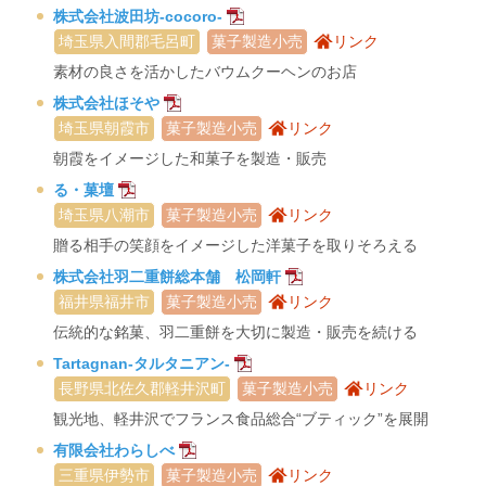
株式会社波田坊-cocoro-
埼玉県入間郡毛呂町
菓子製造小売
リンク
素材の良さを活かしたバウムクーヘンのお店
株式会社ほそや
埼玉県朝霞市
菓子製造小売
リンク
朝霞をイメージした和菓子を製造・販売
る・菓壇
埼玉県八潮市
菓子製造小売
リンク
贈る相手の笑顔をイメージした洋菓子を取りそろえる
株式会社羽二重餅総本舗 松岡軒
福井県福井市
菓子製造小売
リンク
伝統的な銘菓、羽二重餅を大切に製造・販売を続ける
Tartagnan-タルタニアン-
長野県北佐久郡軽井沢町
菓子製造小売
リンク
観光地、軽井沢でフランス食品総合“ブティック”を展開
有限会社わらしべ
三重県伊勢市
菓子製造小売
リンク