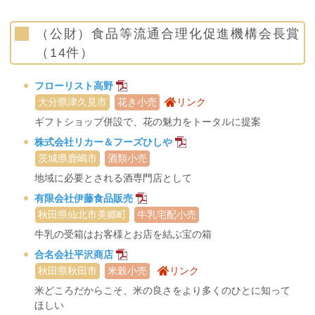
（公財）食品等流通合理化促進機構会長賞
（14件）
フローリスト高野
大分県津久見市
花き小売
リンク
ギフトショップ併設で、花の魅力をトータルに提案
株式会社リカー＆フーズひしや
茨城県鹿嶋市
酒類小売
地域に必要とされる酒専門店として
有限会社伊藤食品販売
秋田県仙北市美郷町
牛乳宅配小売
牛乳の受箱はお客様とお店を結ぶ宝の箱
合名会社平沢商店
秋田県秋田市
米穀小売
リンク
米どころだからこそ、米の良さをより多くのひとに知って
ほしい