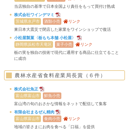
当店独自の基準で日本全国より責任をもって買付け熟成
株式会社ワインデマミ
茨城県水戸市
酒類小売
リンク
東日本大震災で閉店した家業をワインショップで復活
小松屋製菓〈栃もち本舗 小松屋〉
静岡県浜松市天竜区
菓子小売
リンク
栃の実を独自の技術で現代に通用する商品に仕立てること
に成功
農林水産省食料産業局長賞（６件）
株式会社魚正
富山県富山市
鮮魚小売
富山湾の旬のおさかな情報をネットで配信して集客
有限会社まるぜん精肉
富山県富山市
食肉小売
リンク
地域の皆さまにお肉を食べる「口福」を提供