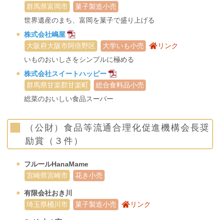
群馬県富岡市
菓子製造小売
世界遺産のまち、富岡を菓子で盛り上げる
株式会社嶋屋
大阪府大阪市阿倍野区
大学いも小売
リンク
いものおいしさをシンプルに極める
株式会社スイートハッピー
群馬県甘楽郡甘楽町
総合食料品小売
総菜のおいしい食品スーパー
（公財）食品等流通合理化促進機構会長奨
励賞（３件）
フルールHanaMame
宮崎県宮崎市
花き小売
有限会社おき川
埼玉県桶川市
菓子製造小売
リンク