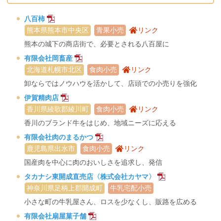
八百柿
熊本県熊本市中央区
青果小売
リンク
熊本の城下の商店街で、必要とされる八百屋に
有限会社岡畜産
北海道札幌市北区
食肉小売
リンク
卸ならではノウハウを活かして、店頭での小売りを強化
伊賀精肉店
香川県綾歌郡綾川町
食肉小売
リンク
香川のブランド牛をはじめ、地域ニーズに応える
有限会社肉のまるかつ
鹿児島県出水市
食肉小売
リンク
国産肉を中心に肉のおいしさを追求し、発信
タカナシ東開成直売店〈株式会社カヤマ〉
神奈川県足柄上郡開成町
牛乳宅配小売
小さな町の牛乳屋さん、ロスを少なくし、販路を広める
有限会社扇屋菓子舗