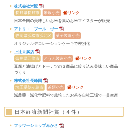
株式会社米匠
長野県長野市
米穀小売
リンク
日本全国の美味しいお米を集めお米マイスターが販売
アトリエ プール ヴー
静岡県浜松市浜北区
菓子製造小売
オリジナルデコレーションケーキで差別化
上辻豆腐店
奈良県五條市
とうふ製造小売
リンク
豆腐と油揚げとドーナツの３商品に絞り込み美味しい商品
づくり
株式会社長峰園
埼玉県鶴ヶ島市
茶類小売
リンク
減農薬・減化学肥料で栽培したお茶を自社工場で一貫生産
日本経済新聞社賞（４件）
フラワーショップみかさ