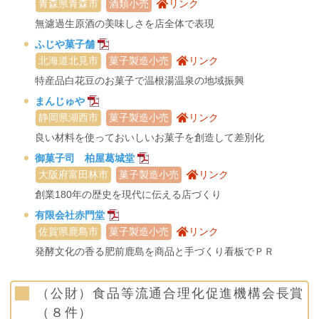
青森県青森市
酒類小売
リンク
無濾過生原酒の美味しさを店全体で表現
ふじや菓子舗
北海道北見市
菓子製造小売
リンク
特産品白花豆のお菓子で温根湯温泉の地域振興
まんじゅや
静岡県湖西市
菓子製造小売
リンク
良い材料を使っておいしいお菓子を創造して差別化
御菓子司 柏屋葛城堂
大阪府富田林市
菓子製造小売
リンク
創業180年の歴史を現代に伝える店づくり
有限会社赤門堂
佐賀県鹿島市
菓子製造小売
リンク
発酵文化の香る肥前鹿島を商品と手づくり看板でＰＲ
（公財）食品等流通合理化促進機構会長賞
（８件）