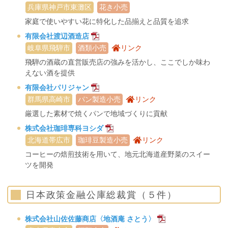
兵庫県神戸市東灘区
花き小売
家庭で使いやすい花に特化した品揃えと品質を追求
有限会社渡辺酒造店
岐阜県飛騨市
酒類小売
リンク
飛騨の酒蔵の直営販売店の強みを活かし、ここでしか味わ
えない酒を提供
有限会社パリジャン
群馬県高崎市
パン製造小売
リンク
厳選した素材で焼くパンで地域づくりに貢献
株式会社珈琲専科ヨシダ
北海道帯広市
珈琲豆製造小売
リンク
コーヒーの焙煎技術を用いて、地元北海道産野菜のスイー
ツを開発
日本政策金融公庫総裁賞（５件）
株式会社山佐佐藤商店〈地酒庵 さとう〉