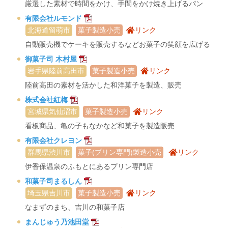
厳選した素材で時間をかけ、手間をかけ焼き上げるパン
有限会社ルモンド
北海道留萌市
菓子製造小売
リンク
自動販売機でケーキを販売するなどお菓子の笑顔を広げる
御菓子司 木村屋
岩手県陸前高田市
菓子製造小売
リンク
陸前高田の素材を活かした和洋菓子を製造、販売
株式会社紅梅
宮城県気仙沼市
菓子製造小売
リンク
看板商品、亀の子もなかなど和菓子を製造販売
有限会社クレヨン
群馬県渋川市
菓子(プリン専門)製造小売
リンク
伊香保温泉のふもとにあるプリン専門店
和菓子司まるしん
埼玉県吉川市
菓子製造小売
リンク
なまずのまち、吉川の和菓子店
まんじゅう乃池田堂