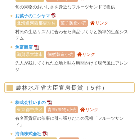
旬の果物のおいしさを身近なフルーツサンドで提供
お菓子のニシヤマ
北海道河西郡更別村
菓子製造小売
リンク
村民の生活リズムに合わせた商品づくりと効率的生産シス
テム
魚富商店
滋賀県大津市
佃煮製造小売
リンク
先人が残してくれた立地と味を時間かけて現代風にアレン
ジ
農林水産省大臣官房長賞（５件）
株式会社いまの
東京都中央区
青果(果物)小売
リンク
有名百貨店の催事に引っ張りだこの元祖「フルーツサン
ド」
海商株式会社