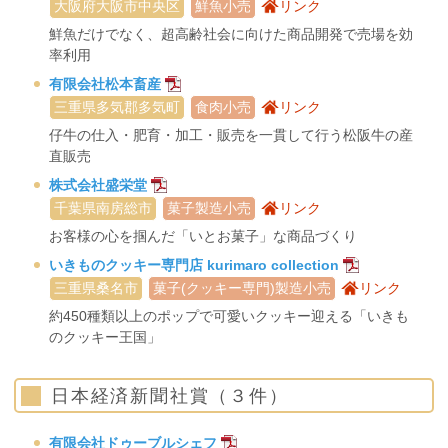
大阪府大阪市中央区
鮮魚小売
リンク
鮮魚だけでなく、超高齢社会に向けた商品開発で売場を効
率利用
有限会社松本畜産
三重県多気郡多気町
食肉小売
リンク
仔牛の仕入・肥育・加工・販売を一貫して行う松阪牛の産
直販売
株式会社盛栄堂
千葉県南房総市
菓子製造小売
リンク
お客様の心を掴んだ「いとお菓子」な商品づくり
いきものクッキー専門店 kurimaro collection
三重県桑名市
菓子(クッキー専門)製造小売
リンク
約450種類以上のポップで可愛いクッキー迎える「いきも
のクッキー王国」
日本経済新聞社賞（３件）
有限会社ドゥーブルシェフ