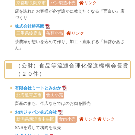
京都府長岡京市
パン製造小売
リンク
店を訪れたお客様が必ず誰かに教えたくなる『面白い』店
づくり
株式会社椿茶園
三重県鈴鹿市
茶類小売
リンク
茶農家が想いを込めて作り、加工・直販する「拝啓かあさ
ん」
（公財）食品等流通合理化促進機構会長賞
（２０件）
有限会社ミートとみおか
北海道帯広市
食肉小売
畜産のまち、帯広ならではのお肉を販売
お肉ジャパン株式会社
新潟県新潟市中央区
食肉小売
リンク
リンク
SNSを通して塊肉を販売