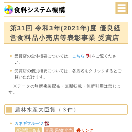
第31回 令和3年(2021年)度 優良経
営食料品小売店等表彰事業 受賞店
受賞店の全体概要については、
こちら
をご覧くださ
い。
受賞店の個別概要については、各店名をクリックするとご
覧いただけます。
※データの無断複製配布・無断転載・無断引用は禁じま
す。
農林水産大臣賞（３件）
カネギフルーツ
新潟県三条市
青果(果物)小売
リンク