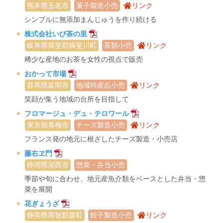
熊本県玉名市
菓子製造小売
リンク
シンプルに無添加まんじゅうを作り続ける
株式会社いび茶の里
岐阜県揖斐郡揖斐川町
茶類小売
リンク
稀少な産地のお茶を女性の視点で販売
おかって市場
群馬県富岡市
地域特産品小売
リンク
笑顔が集う地域の台所を目指して
フロマージュ・デュ・テロワール
東京都青梅市
チーズ製造小売
リンク
フランス発の地元に根ざしたチーズ製造・小売店
藤右ヱ門
静岡県湖西市
惣菜・弁当小売
季節や旬に合わせ、地元産魚介類をベースとした弁当・惣
菜を展開
花ぎょうざ
静岡県周智郡森町
餃子製造小売
リンク