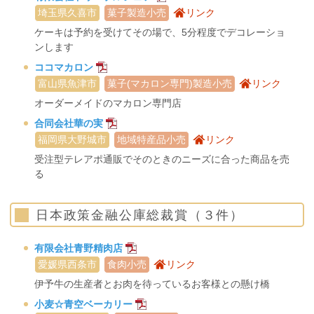
埼玉県久喜市
菓子製造小売
リンク
ケーキは予約を受けてその場で、5分程度でデコレーショ
ンします
ココマカロン
富山県魚津市
菓子(マカロン専門)製造小売
リンク
オーダーメイドのマカロン専門店
合同会社華の実
福岡県大野城市
地域特産品小売
リンク
受注型テレアポ通販でそのときのニーズに合った商品を売
る
日本政策金融公庫総裁賞（３件）
有限会社青野精肉店
愛媛県西条市
食肉小売
リンク
伊予牛の生産者とお肉を待っているお客様との懸け橋
小麦☆青空ベーカリー