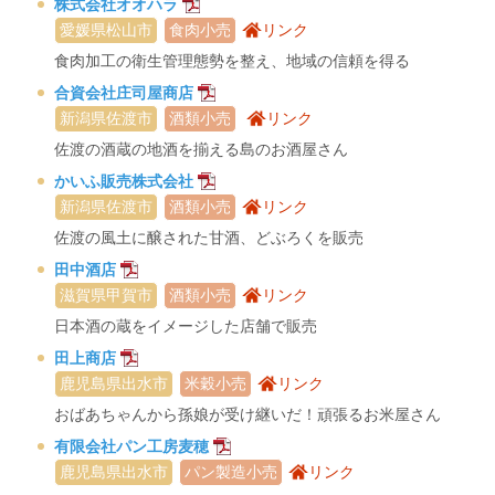
株式会社オオハラ
愛媛県松山市
食肉小売
リンク
食肉加工の衛生管理態勢を整え、地域の信頼を得る
合資会社庄司屋商店
新潟県佐渡市
酒類小売
リンク
佐渡の酒蔵の地酒を揃える島のお酒屋さん
かいふ販売株式会社
新潟県佐渡市
酒類小売
リンク
佐渡の風土に醸された甘酒、どぶろくを販売
田中酒店
滋賀県甲賀市
酒類小売
リンク
日本酒の蔵をイメージした店舗で販売
田上商店
鹿児島県出水市
米穀小売
リンク
おばあちゃんから孫娘が受け継いだ！頑張るお米屋さん
有限会社パン工房麦穂
鹿児島県出水市
パン製造小売
リンク